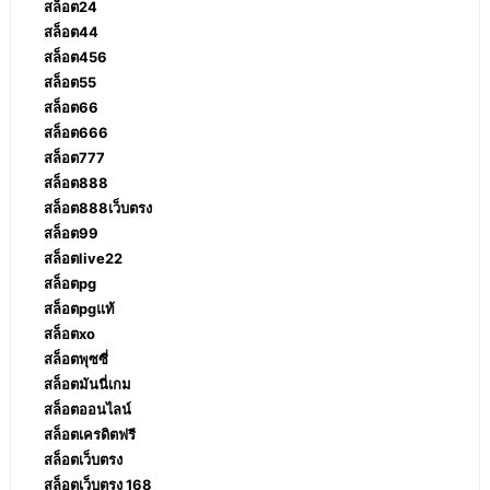
สล็อต24
สล็อต44
สล็อต456
สล็อต55
สล็อต66
สล็อต666
สล็อต777
สล็อต888
สล็อต888เว็บตรง
สล็อต99
สล็อตlive22
สล็อตpg
สล็อตpgแท้
สล็อตxo
สล็อตพุซซี่
สล็อตมันนี่เกม
สล็อตออนไลน์
สล็อตเครดิตฟรี
สล็อตเว็บตรง
สล็อตเว็บตรง 168