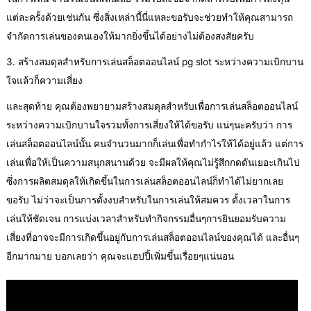
แต่ละครั้งด้วยเช่นกัน ซึ่งสิ่งเหล่านี้นี่แหละขอรับจะช่วยทำให้คุณสามารถ
จำกัดการเล่นของตนเองให้มากยิ่งขึ้นได้อย่างไม่ต้องสงสัยครับ
3. สร้างสมดุลสำหรับการเล่นสล็อตออนไลน์ pg slot ระหว่างความเบิกบาน
ใจแล้วก็ความเสี่ยง
และสุดท้าย คุณต้องพยายามสร้างสมดุลสำหรับเพื่อการเล่นสล็อตออนไลน์
ระหว่างความเบิกบานใจรวมทั้งการเสี่ยงให้ได้ขอรับ แน่ๆนะครับว่า การ
เล่นสล็อตออนไลน์นั้น คนจำนวนมากก็เล่นเพื่อทำกำไรให้ได้อยู่แล้ว แต่การ
เล่นเพื่อให้เป็นความสนุกสนานด้วย จะมีผลให้คุณไม่รู้สึกกดดันเยอะเกินไป
ซึ่งการผลิตสมดุลให้เกิดขึ้นในการเล่นสล็อตออนไลน์ก็ทำได้ไม่ยากเลย
ขอรับ ไม่ว่าจะเป็นการตั้งงบสำหรับในการเล่นให้สมควร ตั้งเวลาในการ
เล่นให้ชัดเจน การแบ่งเวลาสำหรับทำกิจกรรมอื่นๆการยินยอมรับความ
เสี่ยงที่อาจจะมีการเกิดขึ้นอยู่กับการเล่นสล็อตออนไลน์ของคุณได้ และอื่นๆ
อีกมากมาย บอกเลยว่า คุณจะแฮปปี้เพิ่มขึ้นเรื่อยๆแน่นอน