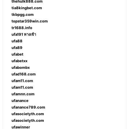
thehulk888.com
tia8kingbet.com
tkbpgg.com
topstar359win.com
tr1688.info
ufa191 ทางเข้า
ufa88
ufa89
ufabet
ufabetxx
ufabombx
ufad168.com
ufam11.com
ufam11.com
ufamnn.com
ufanance
ufanance789.com
ufasocietyth.com
ufasocietyth.com
ufawinner