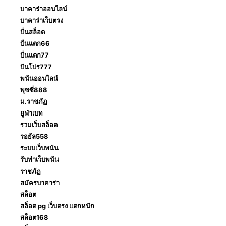
บาคาร่าออนไลน์
บาคาร่าเว็บตรง
ปั่นสล็อต
ปั่นแตก66
ปั่นแตก77
ปันโปร777
พนันออนไลน์
พุซซี่888
ม.ราชภัฏ
ยูฟ่าเบท
รวมเว็บสล็อต
รอยัล558
ระบบเว็บพนัน
รับทำเว็บพนัน
ราชภัฏ
สมัครบาคาร่า
สล็อต
สล็อต pg เว็บตรง แตกหนัก
สล็อต168