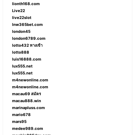
lionth168.com
Live22
live22slot
lnw365bet.com
london45
london6789.com
lotto432 ทางเข้า
lotto888
luis16888.com
lux555.net
lux555.net
m4newonline.com
m4newonline.com
macau69 สมัคร
macau888.win
marinapluss.com
mario678
mars95
medee989.com