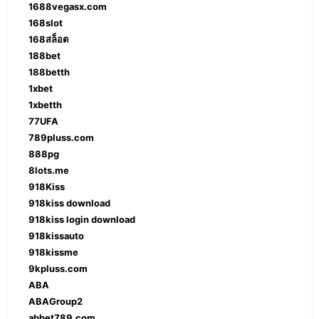
1688vegasx.com
168slot
168สล็อต
188bet
188betth
1xbet
1xbetth
77UFA
789pluss.com
888pg
8lots.me
918Kiss
918kiss download
918kiss login download
918kissauto
918kissme
9kpluss.com
ABA
ABAGroup2
abbet789.com