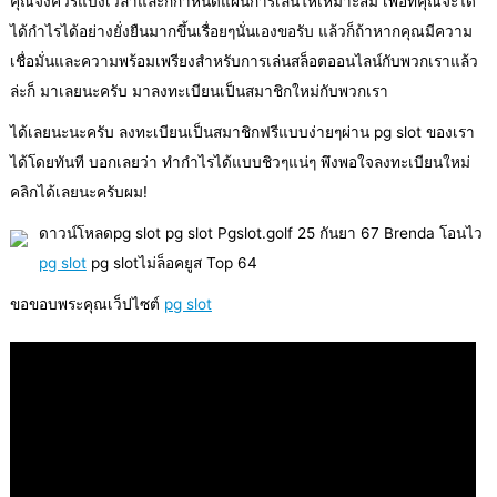
คุณจึงควรแบ่งเวลาและก็กำหนดแผนการเล่นให้เหมาะสม เพื่อที่คุณจะได้
ได้กำไรได้อย่างยั่งยืนมากขึ้นเรื่อยๆนั่นเองขอรับ แล้วก็ถ้าหากคุณมีความ
เชื่อมั่นและความพร้อมเพรียงสำหรับการเล่นสล็อตออนไลน์กับพวกเราแล้ว
ล่ะก็ มาเลยนะครับ มาลงทะเบียนเป็นสมาชิกใหม่กับพวกเรา
ได้เลยนะนะครับ ลงทะเบียนเป็นสมาชิกฟรีแบบง่ายๆผ่าน pg slot ของเรา
ได้โดยทันที บอกเลยว่า ทำกำไรได้แบบชิวๆแน่ๆ พึงพอใจลงทะเบียนใหม่
คลิกได้เลยนะครับผม!
ดาวน์โหลดpg slot pg slot Pgslot.golf 25 กันยา 67 Brenda โอนไว
pg slot
pg slotไม่ล็อคยูส Top 64
ขอขอบพระคุณเว็ปไซต์
pg slot