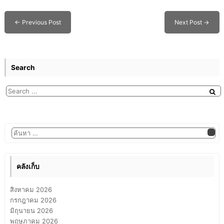
←
Previous Post
Next Post
→
Search
คลังเก็บ
สิงหาคม 2026
กรกฎาคม 2026
มิถุนายน 2026
พฤษภาคม 2026