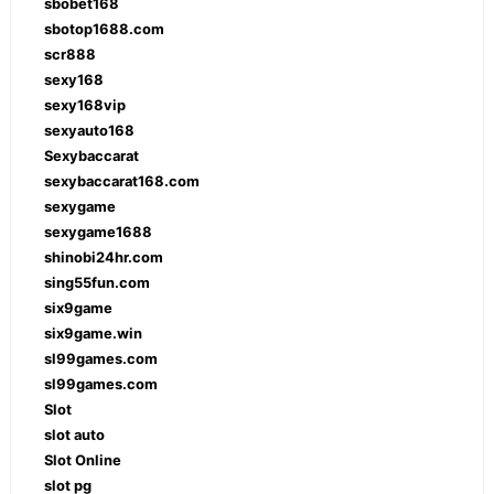
sbobet168
sbotop1688.com
scr888
sexy168
sexy168vip
sexyauto168
Sexybaccarat
sexybaccarat168.com
sexygame
sexygame1688
shinobi24hr.com
sing55fun.com
six9game
six9game.win
sl99games.com
sl99games.com
Slot
slot auto
Slot Online
slot pg