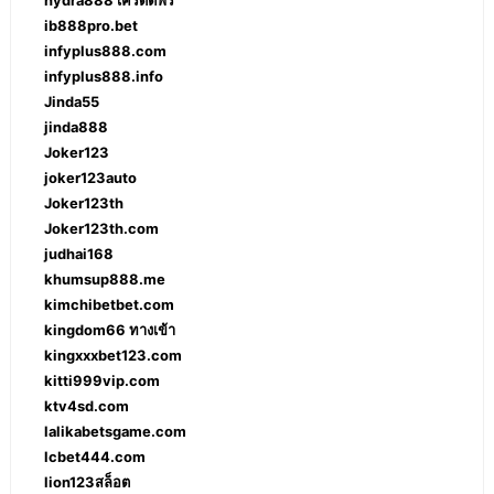
ib888pro.bet
infyplus888.com
infyplus888.info
Jinda55
jinda888
Joker123
joker123auto
Joker123th
Joker123th.com
judhai168
khumsup888.me
kimchibetbet.com
kingdom66 ทางเข้า
kingxxxbet123.com
kitti999vip.com
ktv4sd.com
lalikabetsgame.com
lcbet444.com
lion123สล็อต