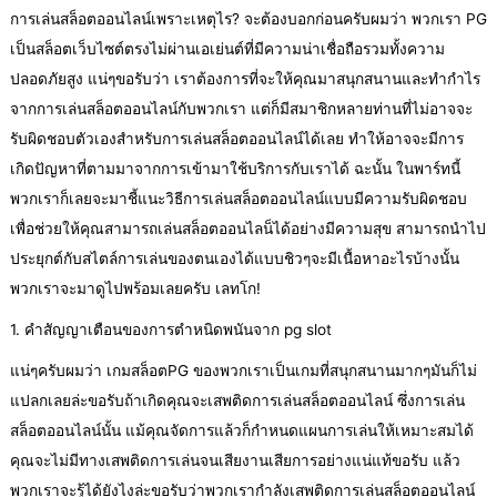
การเล่นสล็อตออนไลน์เพราะเหตุไร? จะต้องบอกก่อนครับผมว่า พวกเรา PG
เป็นสล็อตเว็บไซต์ตรงไม่ผ่านเอเย่นต์ที่มีความน่าเชื่อถือรวมทั้งความ
ปลอดภัยสูง แน่ๆขอรับว่า เราต้องการที่จะให้คุณมาสนุกสนานและทำกำไร
จากการเล่นสล็อตออนไลน์กับพวกเรา แต่ก็มีสมาชิกหลายท่านที่ไม่อาจจะ
รับผิดชอบตัวเองสำหรับการเล่นสล็อตออนไลน์ได้เลย ทำให้อาจจะมีการ
เกิดปัญหาที่ตามมาจากการเข้ามาใช้บริการกับเราได้ ฉะนั้น ในพาร์ทนี้
พวกเราก็เลยจะมาชี้แนะวิธีการเล่นสล็อตออนไลน์แบบมีความรับผิดชอบ
เพื่อช่วยให้คุณสามารถเล่นสล็อตออนไลน็ได้อย่างมีความสุข สามารถนำไป
ประยุกต์กับสไตล์การเล่นของตนเองได้แบบชิวๆจะมีเนื้อหาอะไรบ้างนั้น
พวกเราจะมาดูไปพร้อมเลยครับ เลทโก!
1. คำสัญญาเตือนของการตำหนิดพนันจาก pg slot
แน่ๆครับผมว่า เกมสล็อตPG ของพวกเราเป็นเกมที่สนุกสนานมากๆมันก็ไม่
แปลกเลยล่ะขอรับถ้าเกิดคุณจะเสพติดการเล่นสล็อตออนไลน์ ซึ่งการเล่น
สล็อตออนไลน์นั้น แม้คุณจัดการแล้วก็กำหนดแผนการเล่นให้เหมาะสมได้
คุณจะไม่มีทางเสพติดการเล่นจนเสียงานเสียการอย่างแน่แท้ขอรับ แล้ว
พวกเราจะรู้ได้ยังไงล่ะขอรับว่าพวกเรากำลังเสพติดการเล่นสล็อตออนไลน์