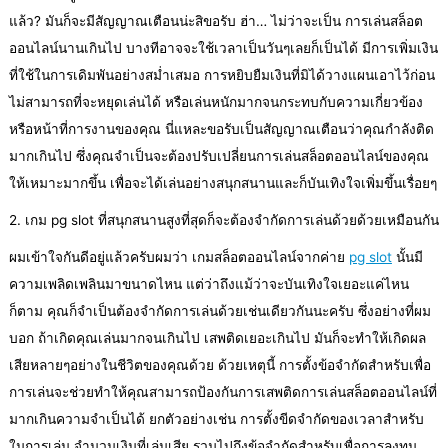
แล้ว? มันก็จะมีสัญญาณเตือนน่ะสิขอรับ ฮ่า… ไม่ว่าจะเป็น การเล่นสล็อต
ออนไลน์นานเกินไป บางทีอาจจะใช้เวลาเป็นวันๆเลยก็เป็นได้ มีการเพิ่มเงิน
ที่ใช้ในการเดิมพันอย่างสม่ำเสมอ การหยิบยืมเงินที่มิได้วางแผนเอาไว้ก่อน
ไม่สามารถที่จะหยุดเล่นได้ หรือเล่นหนักมากจนกระทบกับความเกี่ยวข้อง
หรือหน้าที่การงานของคุณ นี่แหละขอรับเป็นสัญญาณเตือนว่าคุณกำลังติด
มากเกินไป ซึ่งคุณจำเป็นจะต้องปรับเปลี่ยนการเล่นสล็อตออนไลน์ของคุณ
ให้เหมาะมากขึ้น เพื่อจะได้เล่นอย่างสนุกสนานและก็บันเทิงใจเพิ่มขึ้นเรื่อยๆ
2. เกม pg slot ที่สนุกสนานสูงที่สุดก็จะต้องจำกัดการเล่นด้วยด้วยเหมือนกัน
ผมเข้าใจกันดีอยู่แล้วครับผมว่า เกมสล็อตออนไลน์จากค่าย
pg slot
นั้นมี
ความเพลิดเพลินมาขนาดไหน แต่ว่าถึงแม้ว่าจะบันเทิงใจเยอะแค่ไหน
ก็ตาม คุณก็จำเป็นต้องจำกัดการเล่นด้วยเช่นเดียวกันนะครับ ซึ่งอย่างที่ผม
บอก ถ้าเกิดคุณเล่นมากจนเกินไป เสพติดเยอะเกินไป มันก็จะทำให้เกิดผล
เสียหลายๆอย่างในชีวิตของคุณด้วย ด้วยเหตุนี้ การตั้งข้อจำกัดสำหรับเพื่อ
การเล่นจะช่วยทำให้คุณสามารถป้องกันการเสพติดการเล่นสล็อตออนไลน์ที่
มากเกินความจำเป็นได้ ยกตัวอย่างเช่น การตั้งขีดจำกัดของเวลาสำหรับ
ในการเล่น จำนวนเงินที่เล่นเสีย รวมไปถึงข้อจำกัดสำหรับเพื่อการลงทุน