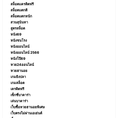
สล็อตเเครดิตฟรี
สล็อตแตกดี
สล็อตแตกหนัก
สวนสุนันทา
สูตรสล็อต
หนัง69
หนังชนโรง
หนังออนไลน์
หนังออนไลน์ 2566
หนังโป๊69
หวย24ออนไลน์
หวยฮานอย
เกมยิงปลา
เกมสล็อต
เครดิตฟรี
เซ็กซี่บาคาร่า
เล่นบาคาร่า
เว็บซื้อหวยฮานอยพิเศษ
เว็บตรงไม่ผ่านเอเย่นต์