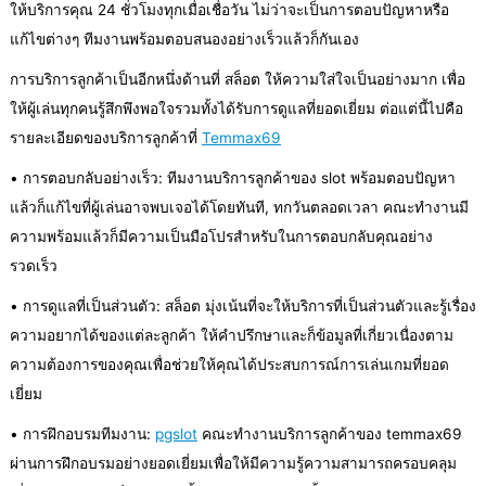
ให้บริการคุณ 24 ชั่วโมงทุกเมื่อเชื่อวัน ไม่ว่าจะเป็นการตอบปัญหาหรือ
แก้ไขต่างๆ ทีมงานพร้อมตอบสนองอย่างเร็วแล้วก็กันเอง
การบริการลูกค้าเป็นอีกหนึ่งด้านที่ สล็อต ให้ความใส่ใจเป็นอย่างมาก เพื่อ
ให้ผู้เล่นทุกคนรู้สึกพึงพอใจรวมทั้งได้รับการดูแลที่ยอดเยี่ยม ต่อแต่นี้ไปคือ
รายละเอียดของบริการลูกค้าที่
Temmax69
• การตอบกลับอย่างเร็ว: ทีมงานบริการลูกค้าของ slot พร้อมตอบปัญหา
แล้วก็แก้ไขที่ผู้เล่นอาจพบเจอได้โดยทันที, ทกวันตลอดเวลา คณะทำงานมี
ความพร้อมแล้วก็มีความเป็นมือโปรสำหรับในการตอบกลับคุณอย่าง
รวดเร็ว
• การดูแลที่เป็นส่วนตัว: สล็อต มุ่งเน้นที่จะให้บริการที่เป็นส่วนตัวและรู้เรื่อง
ความอยากได้ของแต่ละลูกค้า ให้คำปรึกษาและก็ข้อมูลที่เกี่ยวเนื่องตาม
ความต้องการของคุณเพื่อช่วยให้คุณได้ประสบการณ์การเล่นเกมที่ยอด
เยี่ยม
• การฝึกอบรมทีมงาน:
pgslot
คณะทำงานบริการลูกค้าของ temmax69
ผ่านการฝึกอบรมอย่างยอดเยี่ยมเพื่อให้มีความรู้ความสามารถครอบคลุม