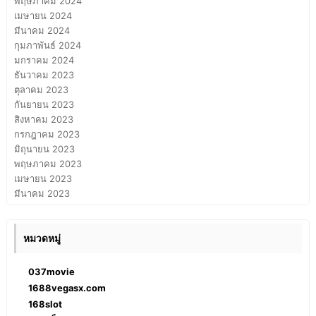
พฤษภาคม 2024
เมษายน 2024
มีนาคม 2024
กุมภาพันธ์ 2024
มกราคม 2024
ธันวาคม 2023
ตุลาคม 2023
กันยายน 2023
สิงหาคม 2023
กรกฎาคม 2023
มิถุนายน 2023
พฤษภาคม 2023
เมษายน 2023
มีนาคม 2023
หมวดหมู่
037movie
1688vegasx.com
168slot