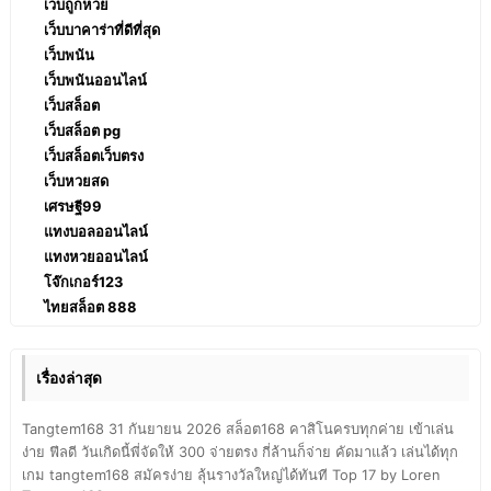
เว็บถูกหวย
เว็บบาคาร่าที่ดีที่สุด
เว็บพนัน
เว็บพนันออนไลน์
เว็บสล็อต
เว็บสล็อต pg
เว็บสล็อตเว็บตรง
เว็บหวยสด
เศรษฐี99
แทงบอลออนไลน์
แทงหวยออนไลน์
โจ๊กเกอร์123
ไทยสล็อต 888
เรื่องล่าสุด
Tangtem168 31 กันยายน 2026 สล็อต168 คาสิโนครบทุกค่าย เข้าเล่น
ง่าย ฟีลดี วันเกิดนี้พี่จัดให้ 300 จ่ายตรง กี่ล้านก็จ่าย คัดมาแล้ว เล่นได้ทุก
เกม tangtem168 สมัครง่าย ลุ้นรางวัลใหญ่ได้ทันที Top 17 by Loren