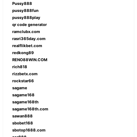
Pussy888
pussy888fun
pussy888play
qr code generator
ramclubx.com
rasri365day.com
realflikbet.com
redkong89
RENO88WIN.COM
rich818
rizzbetx.com
rockstar66
sagame
sagame168
sagame168th
sagame168th.com
sawan888
sbobet168
sbotop1688.com
scr888