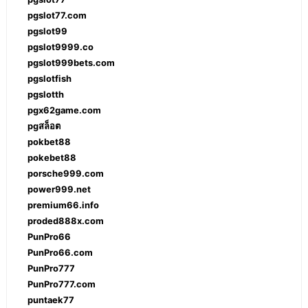
pgslot77.com
pgslot99
pgslot9999.co
pgslot999bets.com
pgslotfish
pgslotth
pgx62game.com
pgสล็อต
pokbet88
pokebet88
porsche999.com
power999.net
premium66.info
proded888x.com
PunPro66
PunPro66.com
PunPro777
PunPro777.com
puntaek77