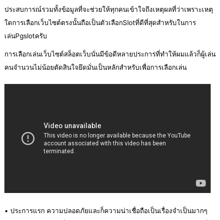
ประสบการณ์รวมทั้งข้อมูลที่จะช่วยให้ทุกคนเข้าใจถึงเหตุผลที่ว่าเพราะเหตุ
ใดการเลือกเว็บไซต์ตรงนั้นถือเป็นตัวเลือกSlotที่ดีที่สุดสำหรับในการ
เล่นPgslotครับ
การเลือกเล่นเว็บไซต์สล็อตเว็บนั่นมีข้อดีหลายประการที่ทำให้ผมแล้วก็ผู้เล่น
คนจำนวนไม่น้อยตัดสินใจยึดมั่นเป็นหลักสำหรับเพื่อการเลือกเล่น
• ประการแรก ความปลอดภัยและก็ความน่าเชื่อถือเป็นเรื่องจำเป็นมากๆ