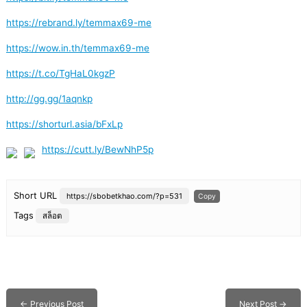
https://rebrand.ly/temmax69-me
https://wow.in.th/temmax69-me
https://t.co/TgHaL0kgzP
http://gg.gg/1aqnkp
https://shorturl.asia/bFxLp
https://cutt.ly/BewNhP5p
Short URL
https://sbobetkhao.com/?p=531
Copy
Tags
สล็อต
←
Previous Post
Next Post
→