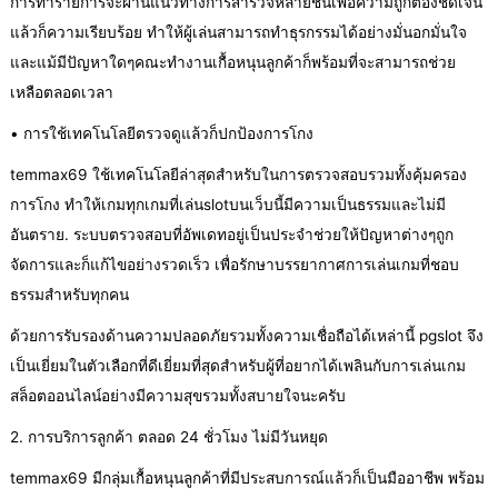
การทำรายการจะผ่านแนวทางการสำรวจหลายชั้นเพื่อความถูกต้องชัดเจน
แล้วก็ความเรียบร้อย ทำให้ผู้เล่นสามารถทำธุรกรรมได้อย่างมั่นอกมั่นใจ
และแม้มีปัญหาใดๆคณะทำงานเกื้อหนุนลูกค้าก็พร้อมที่จะสามารถช่วย
เหลือตลอดเวลา
• การใช้เทคโนโลยีตรวจดูแล้วก็ปกป้องการโกง
temmax69 ใช้เทคโนโลยีล่าสุดสำหรับในการตรวจสอบรวมทั้งคุ้มครอง
การโกง ทำให้เกมทุกเกมที่เล่นslotบนเว็บนี้มีความเป็นธรรมและไม่มี
อันตราย. ระบบตรวจสอบที่อัพเดทอยู่เป็นประจำช่วยให้ปัญหาต่างๆถูก
จัดการและก็แก้ไขอย่างรวดเร็ว เพื่อรักษาบรรยากาศการเล่นเกมที่ชอบ
ธรรมสำหรับทุกคน
ด้วยการรับรองด้านความปลอดภัยรวมทั้งความเชื่อถือได้เหล่านี้ pgslot จึง
เป็นเยี่ยมในตัวเลือกที่ดีเยี่ยมที่สุดสำหรับผู้ที่อยากได้เพลินกับการเล่นเกม
สล็อตออนไลน์อย่างมีความสุขรวมทั้งสบายใจนะครับ
2. การบริการลูกค้า ตลอด 24 ชั่วโมง ไม่มีวันหยุด
temmax69 มีกลุ่มเกื้อหนุนลูกค้าที่มีประสบการณ์แล้วก็เป็นมืออาชีพ พร้อม