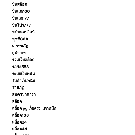
ปั่นสล็อต
ปั่นแตก66
ปั่นแตก77
ปันโปร777
พนันออนไลน์
พุซซี่888
ม.ราชภัฏ
ยูฟ่าเบท
รวมเว็บสล็อต
รอยัล558
ระบบเว็บพนัน
รับทำเว็บพนัน
ราชภัฏ
สมัครบาคาร่า
สล็อต
สล็อต pg เว็บตรง แตกหนัก
สล็อต168
สล็อต24
สล็อต44