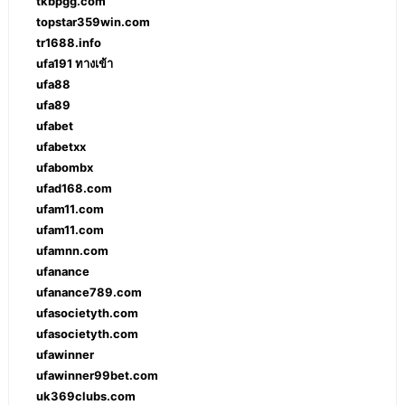
tkbpgg.com
topstar359win.com
tr1688.info
ufa191 ทางเข้า
ufa88
ufa89
ufabet
ufabetxx
ufabombx
ufad168.com
ufam11.com
ufam11.com
ufamnn.com
ufanance
ufanance789.com
ufasocietyth.com
ufasocietyth.com
ufawinner
ufawinner99bet.com
uk369clubs.com