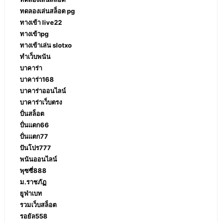
ทดลองเล่นสล็อต pg
ทางเข้า live22
ทางเข้าpg
ทางเข้าเล่น slotxo
ทำเว็บพนัน
บาคาร่า
บาคาร่า168
บาคาร่าออนไลน์
บาคาร่าเว็บตรง
ปั่นสล็อต
ปั่นแตก66
ปั่นแตก77
ปันโปร777
พนันออนไลน์
พุซซี่888
ม.ราชภัฏ
ยูฟ่าเบท
รวมเว็บสล็อต
รอยัล558