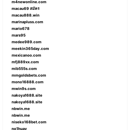
m4newonline.com
macau69 สมัคร
macau888.win
marinapluss.com
mario678
mars95
medee989.com
meekin365day.com
mexicanoo.com
mfj889xx.com
mib555s.com
mmgoldsbets.com
mono16888.com
mwin9s.com
nakoya1688.site
nakoya1688.site
nbwin.me
nbwin.me
niseko168bet.com
no1huay