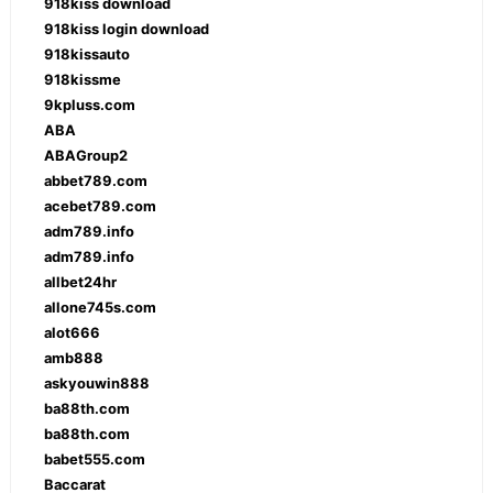
918kiss download
918kiss login download
918kissauto
918kissme
9kpluss.com
ABA
ABAGroup2
abbet789.com
acebet789.com
adm789.info
adm789.info
allbet24hr
allone745s.com
alot666
amb888
askyouwin888
ba88th.com
ba88th.com
babet555.com
Baccarat