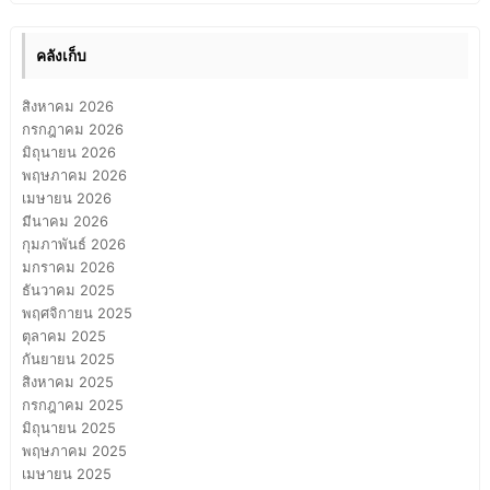
คลังเก็บ
สิงหาคม 2026
กรกฎาคม 2026
มิถุนายน 2026
พฤษภาคม 2026
เมษายน 2026
มีนาคม 2026
กุมภาพันธ์ 2026
มกราคม 2026
ธันวาคม 2025
พฤศจิกายน 2025
ตุลาคม 2025
กันยายน 2025
สิงหาคม 2025
กรกฎาคม 2025
มิถุนายน 2025
พฤษภาคม 2025
เมษายน 2025