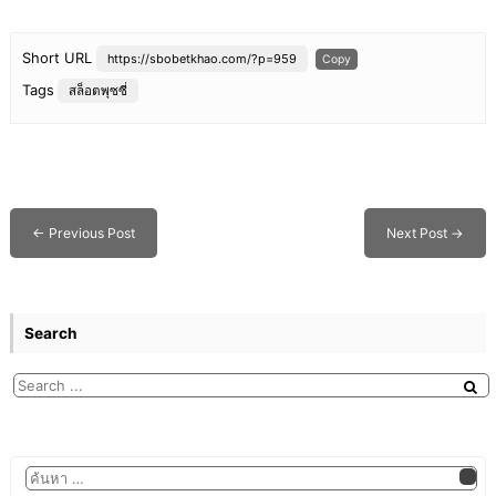
Short URL
https://sbobetkhao.com/?p=959
Copy
Tags
สล็อตพุซซี่
←
Previous Post
Next Post
→
Search