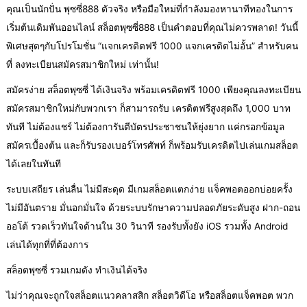
คุณเป็นนักปั่น พุซซี่888 ตัวจริง หรือมือใหม่ที่กำลังมองหานาทีทองในการ
เริ่มต้นเดิมพันออนไลน์ สล็อตพุซซี่888 เป็นคำตอบที่คุณไม่ควรพลาด! วันนี้
พิเศษสุดๆกับโปรโมชั่น “แจกเครดิตฟรี 1000 แจกเครดิตไม่อั้น” สำหรับคน
ที่ ลงทะเบียนสมัครสมาชิกใหม่ เท่านั้น!
สมัครง่าย สล็อตพุซซี่ ได้เงินจริง พร้อมเครดิตฟรี 1000 เพียงคุณลงทะเบียน
สมัครสมาชิกใหม่กับพวกเรา ก็สามารถรับ เครดิตฟรีสูงสุดถึง 1,000 บาท
ทันที ไม่ต้องแชร์ ไม่ต้องการันตีบัตรประชาชนให้ยุ่งยาก แค่กรอกข้อมูล
สมัครเบื้องต้น และก็รับรองเบอร์โทรศัพท์ ก็พร้อมรับเครดิตไปเล่นเกมสล็อต
ได้เลยในทันที
ระบบเสถียร เล่นลื่น ไม่มีสะดุด มีเกมสล็อตแตกง่าย แจ็คพอตออกบ่อยครั้ง
ไม่มีอันตราย มั่นอกมั่นใจ ด้วยระบบรักษาความปลอดภัยระดับสูง ฝาก-ถอน
ออโต้ รวดเร็วทันใจด้านใน 30 วินาที รองรับทั้งยัง iOS รวมทั้ง Android
เล่นได้ทุกที่ที่ต้องการ
สล็อตพุซซี่ รวมเกมดัง ทำเงินได้จริง
ไม่ว่าคุณจะถูกใจสล็อตแนวคลาสสิก สล็อตวิดีโอ หรือสล็อตแจ็คพอต พวก