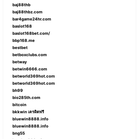
baj88thb
baj88thbz.com
bar4game24hr.com
baslot168
baslot168bet.com/
bbp168.me
bestbet
betboxclubs.com
betway
betwin6666.com
betworld369hot.com
betworld369hot.com
bh99
bio285th.com
bitcoin
bkkwin เครดิตฟรี
bluewin8888.info
bluewin8888.info
bng55