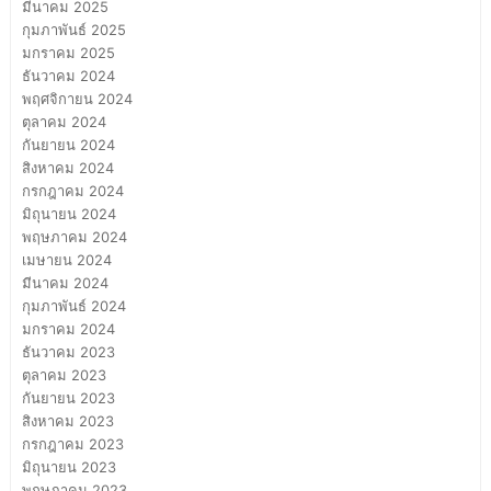
มีนาคม 2025
กุมภาพันธ์ 2025
มกราคม 2025
ธันวาคม 2024
พฤศจิกายน 2024
ตุลาคม 2024
กันยายน 2024
สิงหาคม 2024
กรกฎาคม 2024
มิถุนายน 2024
พฤษภาคม 2024
เมษายน 2024
มีนาคม 2024
กุมภาพันธ์ 2024
มกราคม 2024
ธันวาคม 2023
ตุลาคม 2023
กันยายน 2023
สิงหาคม 2023
กรกฎาคม 2023
มิถุนายน 2023
พฤษภาคม 2023