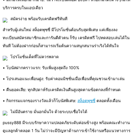
บริการครบในแอปเดียว
สมัครง่าย พร้อมรับเครดิตฟรีทันที
สำหรับผู้เล่นใหม่ สล็อตพุซซี่ มีโปรโมชั่นต้อนรับสุดพิเศษ แค่เพียงลง
ทะเบียนสมัครสมาชิกและการันตีตัวตน ก็รับ เครดิตฟรี ไปทดสอบเล่นได้ใน
ทันที ไม่ต้องฝากก่อนก็สามารถเริ่มต้นความสนุกสนานร่าเริงได้ทันใจ
โปรโมชั่นเด็ดที่ไม่ควรพลาด
• โบนัสฝากคราวแรก: รับเพิ่มสูงสุดถึง 100%
• โปรเสนอแนะเพื่อนฝูง: รับค่าคอมมิชชั่นเมื่อเพื่อนที่คุณชวนเข้ามาเล่น
• คืนยอดเสีย: ทุกสัปดาห์รับเครดิตเงินคืนสูงสุดตามข้อตกลงที่กำหนด
• กิจกรรมแจกของรางวัลแล้วก็โบนัสพิเศษ:
สล็อตพุซซี่
ตลอดทั้งเดือน
ไม่มีอันตราย มั่นอกมั่นใจ ด้วยระบบเชื่อใจได้
pussy888 มีระบบรักษาความปลอดภัยระดับค่อนข้างสูง พร้อมคณะทำงาน
ดูแลลูกค้าตลอด 1 วัน ไม่ว่าจะมีปัญหาด้านการเข้าใช้งานหรือแนวทางการ