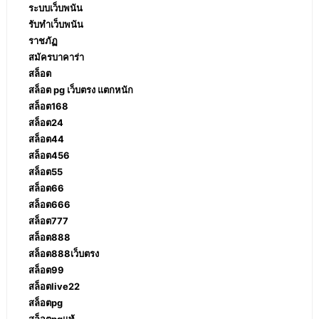
ระบบเว็บพนัน
รับทำเว็บพนัน
ราชภัฏ
สมัครบาคาร่า
สล็อต
สล็อต pg เว็บตรง แตกหนัก
สล็อต168
สล็อต24
สล็อต44
สล็อต456
สล็อต55
สล็อต66
สล็อต666
สล็อต777
สล็อต888
สล็อต888เว็บตรง
สล็อต99
สล็อตlive22
สล็อตpg
สล็อตpgแท้