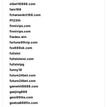
etbet16888.com
faro168
fcharoenkit168.com
ff123th
finnivips.com
finnivips.com
fiwdee.win
fortune99vip.com
fox689ok.com
fullslot
fullsloteiei.com
fullslotpg
funny18
future24bet.com
future24bet.com
gamehit8888.com
gaojing888
gem99ths.com
goatza888fin.com