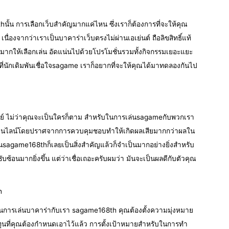
้น การเลือกเว็บสำคัญมากแค่ไหน ซึ่งเราก็ต้องการที่จะให้คุณ
่องจากว่าเราเป็นบาคาร่าเว็บตรงไม่ผ่านเอเย่นต์ ถือลิขสิทธิ์แท้
มากให้เลือกเล่น อัดแน่นไปด้วยโปรโมชั่นรวมทั้งกิจกรรมเยอะแยะ
นักเดิมพันเชื่อใจsagame เราก็อยากที่จะให้คุณได้มาทดลองกันไป
เปย์ ไม่ว่าคุณจะเป็นใครก็ตาม สำหรับในการเล่นsagameกับพวกเรา
ออนไลน์โดยปราศจากการควบคุมชอบทำให้เกิดผลเสียมากกว่าผลใน
นsagame168thก็เลยเป็นสิ่งสำคัญแล้วก็จำเป็นมากอย่างยิ่งสำหรับ
บซ้อนมากยิ่งขึ้น แต่ว่าเชื่อเถอะครับผมว่า มันจะเป็นผลดีกับตัวคุณ
h
นั้นการเล่นบาคาร่ากับเรา sagame168th คุณต้องตั้งความมุ่งหมาย
ทุนที่คุณต้องกำหนดเอาไว้แล้ว การตั้งเป้าหมายสำหรับในการทำ