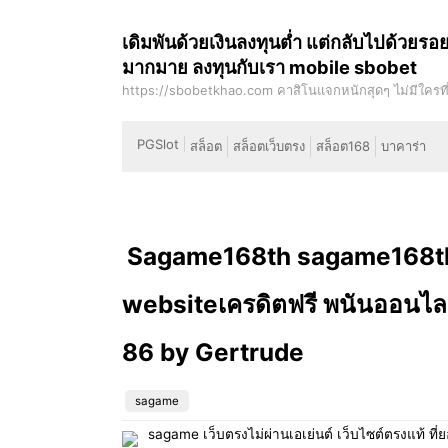
Skip
เดิมพันด้วยเงินลงทุนต่ำ แต่กลับไปด้วยรอ
to
มากมาย ลงทุนกับเรา mobile sbobet
content
https://sbobetkhao.com คาสิโนแจกหนักสุดๆ ไม่มีใครที่เ
วันนี้ลุ้นรางวัลรถไฟฟ้ามูลค่ากว่า 2 ล้านบาท
PGSlot
สล็อต
สล็อตเว็บตรง
สล็อต168
บาคาร่า
Sagame168th sagame168th
websiteเครดิตฟรี พนันออนไลน
86 by Gertrude
sagame
sagame เว็บตรงไม่ผ่านเอเย่นต์ เว็บไซต์ตรงแท้ ที่ย