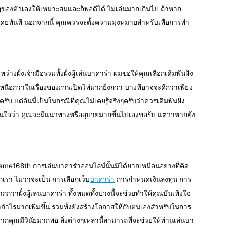
งตัวเองให้เหมาะสมและก็พอดีได้ ไม่เล่นมากเกินไป ถ้าหาก
ยทันที นอกจากนี้ คุณควรจะตั้งความมุ่งหมายสำหรับเพื่อการทำ
หว่างฝั่งเจ้ามือรวมทั้งฝั่งผู้เล่นบาคาร่า ผมขอให้คุณเลือกเดิมพันฝั่ง
นจะเหนือกว่าในเรื่องของการเปิดไพ่มากยิ่งกว่า บางทีอาจจะดีกว่าเพียง
รับ แต่อันนี้เป็นในกรณีที่คุณไม่เคยรู้จริงๆครับว่าควรเดิมพันฝั่ง
นใจว่า คุณจะมีแนวทางหรืออุบายมากขึ้นไปเองขอรับ แต่ว่าหากยัง
me168th การเล่นบาคาร่าออนไลน์นั้นมิได้ยากเหมือนอย่างที่คิด
า ไม่ว่าจะเป็น การเลือกเว็บ
บาคาร่า
การกำหนดเงินลงทุน การ
กว่าฝั่งผู้เล่นบาคาร่า ทั้งหมดทั้งปวงนี้จะช่วยทำให้คุณบันเทิงใจ
ทำกำไรมากเพิ่มขึ้น รวมทั้งยังสร้างโอกาสให้กับตนเองสำหรับในการ
คุณมีวินัยมากพอ สิ่งต่างๆเหล่านี้สามารถที่จะช่วยให้ท่านเล่นบา