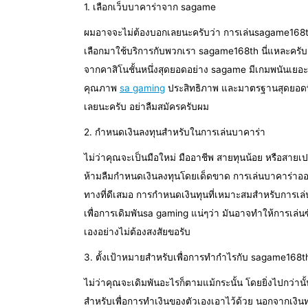
1. เลือกเว็บบาคาร่าจาก sagame
ผมอาจจะไม่ต้องบอกเลยนะครับว่า การเล่นsagame168thนั
เลือกมาใช้บริการกับพวกเรา sagame168th นี่แหละครับ เนื
จากคาสิโนชั้นหนึ่งสุดยอดอย่าง sagame มีเกมพนันเยอะ
คุณภาพ
sa gaming
ประสิทธิภาพ และมาตรฐานสุดยอดที่
เลยนะครับ อย่าลืมสมัครครับผม
2. กำหนดเงินลงทุนสำหรับในการเล่นบาคาร่า
ไม่ว่าคุณจะเป็นมือใหม่ มืออาชีพ สายทุนน้อย หรือสาย
ห้ามลืมกำหนดเงินลงทุนโดยเด็ดขาด การเล่นบาคาร่า
ทางที่ดีเสมอ การกำหนดเงินทุนที่เหมาะสมสำหรับการเล่
เพื่อการเดิมพันsa gaming แน่ๆว่า มันอาจทำให้การเล่นซั
เองอย่างไม่ต้องสงสัยขอรับ
3. ตั้งเป้าหมายสำหรับเพื่อการทำกำไรกับ sagame168t
ไม่ว่าคุณจะเดิมพันอะไรก็ตามแม้กระนั้น โดยยิ่งไปกว่า
สำหรับเพื่อการทำเงินของตัวเองเอาไว้ด้วย นอกจากเงิน