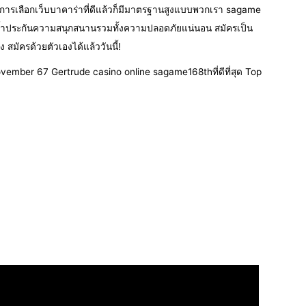
ีด้วยการเลือกเว็บบาคาร่าที่ดีแล้วก็มีมาตรฐานสูงแบบพวกเรา sagame
้ ค้ำประกันความสนุกสนานรวมทั้งความปลอดภัยแน่นอน สมัครเป็น
ง สมัครด้วยตัวเองได้แล้ววันนี้!
vember 67 Gertrude casino online sagame168thที่ดีที่สุด Top