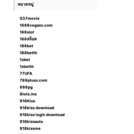
หมวดหมู่
037movie
1688vegasx.com
168slot
168สล็อต
188bet
188betth
1xbet
1xbetth
77UFA
789pluss.com
888pg
8lots.me
918Kiss
918kiss download
918kiss login download
918kissauto
918kissme