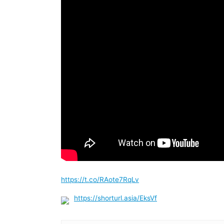
https://t.co/RAote7RqLv
https://shorturl.asia/EksVf