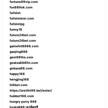
fortune99vip.com
fox689ok.com
fullslot
fullsloteiei.com
fullslotpg
funny18
future24bet.com
future24bet.com
gamehit8888.com
gaojing888
gem99ths.com
goatza888fin.com
gobaza88.com
happy168
hengjing168
hi6bet.com
https://sretthi99.bet/enter/
hubbet168.com
hungry purry 888
hydra888 เครดิตฟรี