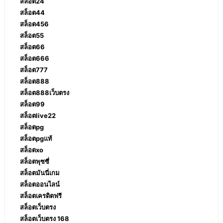
สล็อต24
สล็อต44
สล็อต456
สล็อต55
สล็อต66
สล็อต666
สล็อต777
สล็อต888
สล็อต888เว็บตรง
สล็อต99
สล็อตlive22
สล็อตpg
สล็อตpgแท้
สล็อตxo
สล็อตพุซซี่
สล็อตมันนี่เกม
สล็อตออนไลน์
สล็อตเครดิตฟรี
สล็อตเว็บตรง
สล็อตเว็บตรง 168