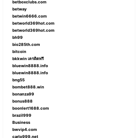
betboxclubs.com
betway
betwin6666.com
betworld369hot.com
betworld369hot.com
bh99
bio285th.com
bitcoin
bkkwin เครดิตฟรี
bluewin8888.info
bluewin8888.info
bng55
bombet888.win
bonanza99
bonus888
boonlert1688.com
brazil999
Business
bwvip4.com
carlo999.net