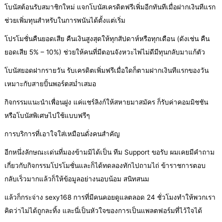
โบนัสต้อนรับสมาชิกใหม่ แจกโบนัสเครดิตฟรีเพิ่มอีกทันทีเมื่อฝากเงินทีแรก
ช่วยเพิ่มทุนสำหรับในการพนันได้ตั้งแต่เริ่ม
โปรโมชั่นคืนยอดเสีย คืนเงินสูงสุดให้ทุกสัปดาห์หรือทุกเดือน (ดังเช่น คืน
ยอดเสีย 5% – 10%) ช่วยให้คนที่มีตอนจังหวะไพ่ไม่ดีมีทุนกลับมาแก้ตัว
โบนัสยอดฝากรายวัน รับเครดิตเพิ่มฟรีเมื่อใดก็ตามฝากเงินทีแรกของวัน
เหมาะกับสายปั้นพอร์ตสม่ำเสมอ
กิจกรรมแนะนำเพื่อนฝูง แค่แชร์ลิงก์ให้สหายมาสมัคร ก็รับค่าคอมมิชชัน
หรือโบนัสพิเศษไปใช้แบบฟรีๆ
การบริการที่เอาใจใส่เหมือนดั่งคนสำคัญ
อีกหนึ่งลักษณะเด่นที่มองข้ามมิได้เป็น ทีม Support ขอรับ ผมเคยมีคำถาม
เกี่ยวกับกิจกรรมโปรโมชั่นและก็ได้ทดลองทักไปถามไถ่ ข้าราชการตอบ
กลับเร็วมากแล้วก็ให้ข้อมูลอย่างนอบน้อม สนิทสนม
แล้วก็กระจ่าง sexy168 การที่มีคนคอยดูแลตลอด 24 ชั่วโมงทำให้พวกเรา
คิดว่าไม่ได้ถูกละทิ้ง และนี่เป็นหัวใจของการเป็นแพลตฟอร์มที่ไว้ใจได้