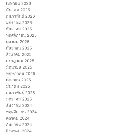
เมษายน 2026
มีนาคม 2026
กุมภาพันธ์ 2026
มกราคม 2026
ธันวาคม 2025
พฤศจิกายน 2025
ตุลาคม 2025
กันยายน 2025
สิงหาคม 2025
กรกฎาคม 2025
มิถุนายน 2025
พฤษภาคม 2025
เมษายน 2025
มีนาคม 2025
กุมภาพันธ์ 2025
มกราคม 2025
ธันวาคม 2024
พฤศจิกายน 2024
ตุลาคม 2024
กันยายน 2024
สิงหาคม 2024