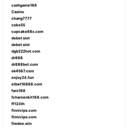
cashgame168
Casino
chang7777
coke55
cupcake88x.com
debet slot
debet slot
dgb222hot.com
dr888
dr888bet.com
ek4567.com
enjoy24.fun
etbet16888.com
faro168
fcharoenkit168.com
ff123th
finnivips.com
finnivips.com
fiwdee.win