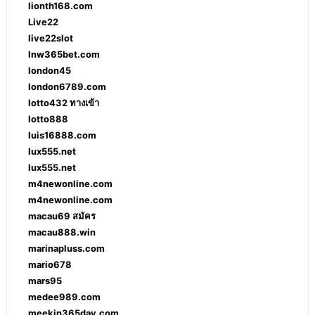
lionth168.com
Live22
live22slot
lnw365bet.com
london45
london6789.com
lotto432 ทางเข้า
lotto888
luis16888.com
lux555.net
lux555.net
m4newonline.com
m4newonline.com
macau69 สมัคร
macau888.win
marinapluss.com
mario678
mars95
medee989.com
meekin365day.com