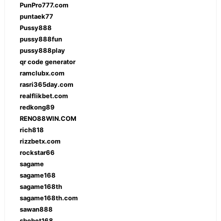
PunPro777.com
puntaek77
Pussy888
pussy888fun
pussy888play
qr code generator
ramclubx.com
rasri365day.com
realflikbet.com
redkong89
RENO88WIN.COM
rich818
rizzbetx.com
rockstar66
sagame
sagame168
sagame168th
sagame168th.com
sawan888
sbobet168