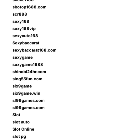
sbotop1688.com
scr888
sexy168
sexy168vip
sexyauto168
Sexybaccarat
sexybaccarat168.com
sexygame
sexygame1688
shinobi24hr.com
sing55fun.com
six9game
six9game.win
sl99games.com
sl99games.com
Slot
slot auto
Slot Online
slot pg