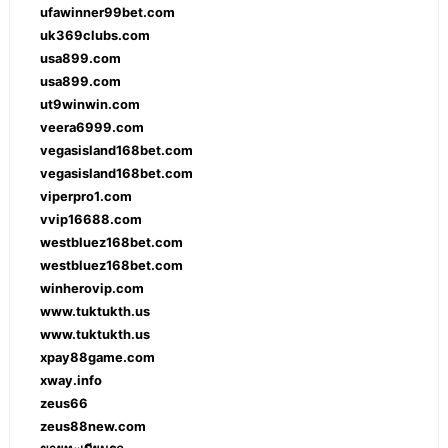
ufawinner99bet.com
uk369clubs.com
usa899.com
usa899.com
ut9winwin.com
veera6999.com
vegasisland168bet.com
vegasisland168bet.com
viperpro1.com
vvip16688.com
westbluez168bet.com
westbluez168bet.com
winherovip.com
www.tuktukth.us
www.tuktukth.us
xpay88game.com
xway.info
zeus66
zeus88new.com