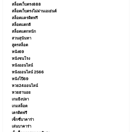
สล็อตเว็บตรง888
สล็อตเว็บตรงไม่ผ่านเอเย่นต์
สล็อตเเครดิตฟรี
สล็อตแตกดี
สล็อตแตกหนัก
สวนสุนันทา
สูตรสล็อต
หนัง69
หนังชนโรง
หนังออนไลน์
หนังออนไลน์ 2566
หนังโป๊69
หวย24ออนไลน์
หวยฮานอย
เกมยิงปลา
เกมสล็อต
เครดิตฟรี
เซ็กซี่บาคาร่า
เล่นบาคาร่า