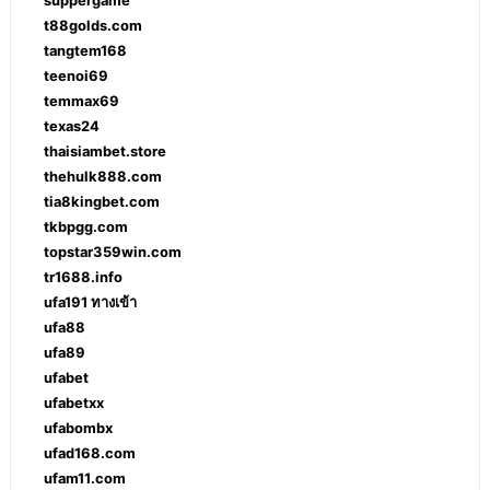
t88golds.com
tangtem168
teenoi69
temmax69
texas24
thaisiambet.store
thehulk888.com
tia8kingbet.com
tkbpgg.com
topstar359win.com
tr1688.info
ufa191 ทางเข้า
ufa88
ufa89
ufabet
ufabetxx
ufabombx
ufad168.com
ufam11.com