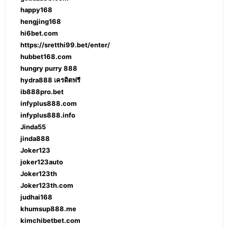
happy168
hengjing168
hi6bet.com
https://sretthi99.bet/enter/
hubbet168.com
hungry purry 888
hydra888 เครดิตฟรี
ib888pro.bet
infyplus888.com
infyplus888.info
Jinda55
jinda888
Joker123
joker123auto
Joker123th
Joker123th.com
judhai168
khumsup888.me
kimchibetbet.com