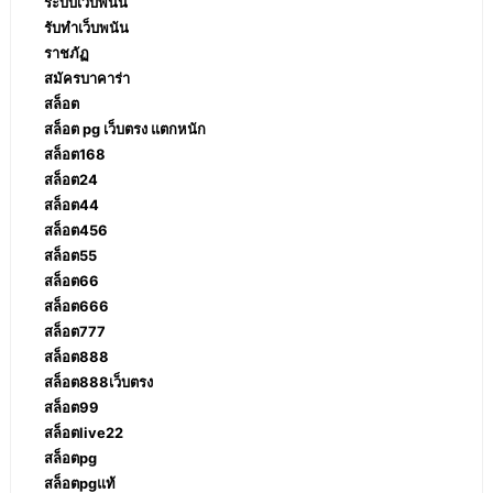
ระบบเว็บพนัน
รับทำเว็บพนัน
ราชภัฏ
สมัครบาคาร่า
สล็อต
สล็อต pg เว็บตรง แตกหนัก
สล็อต168
สล็อต24
สล็อต44
สล็อต456
สล็อต55
สล็อต66
สล็อต666
สล็อต777
สล็อต888
สล็อต888เว็บตรง
สล็อต99
สล็อตlive22
สล็อตpg
สล็อตpgแท้