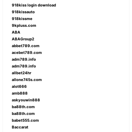
918kiss login download
918kissauto
918kissme
9kpluss.com
ABA
ABAGroup2
abbet789.com
acebet789.com
adm789.info
adm789.info
allbet24hr
allone745s.com
alot666
amb888
askyouwin888
ba88th.com
ba88th.com
babet555.com
Baccarat