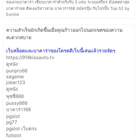
ของเกมบาคาร่า เซียนบาคาร่าตัวจริงรับ 3 แสน ระบบเสถียร อัปเดตล่าสุด
บาคาร่าสด ดีลเลอร์สาวสวย บาคาร่า168 สมัครปุ๊บ รับโปรปั๊บ Top 52 by
Eunice
ความสำเร็จมักเกิดขึ้นเมื่อคุณก้าวออกไปนอกเขตของความ
สะดวกสบาย
เว็บสล็อตและบาคาร่าของโครตดีเว็บนี้เล่นแล้วรวยจัดๆ
https://918kissauto.tv
ดูหนัง
punpro66
sagame
joker123
ดูหนัง
พุซซี่888
pussy888
บาคาร่า168
pgslot
pg77
pgslot เว็บตรง
fullslot