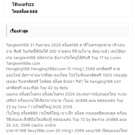
โจ๊กเกอร์123
ไทยสล็อต 888
เรื่องล่าสุด
Tangtem168 31 กันยายน 2026 สล็อต168 คาสิโนครบทุกค่าย เข้าเล่น
ง่าย ฟีลดี วันเกิดนี้พี่จัดให้ 300 จ่ายตรง กี่ล้านก็จ่าย คัดมาแล้ว เล่นได้ทุก
เกม tangtem168 สมัครง่าย ลุ้นรางวัลใหญ่ได้ทันที Top 17 by Loren
Tangtem168e.com
Hengjing168 Hengjing168d.com 15 กรกฎา 2569 เครดิตฟรี หวย
ออนไลน์ อัตราจ่ายมากที่สุด ของไทย โปรโมชั่นเครดิตฟรี 100% กล่องสุ่ม
เฮงเฮง รับเครดิตฟรี ไลฟ์สด สล็อต ยิงปลา กีฬา ไพ่ hengjing168 แจก
เครดิตฟรี เยอะที่สุด Top 42 by Kelly
casino สล็อตเว็บตรง สล็อตเว็บตรง 2026 ประสบการณ์เล่นยุคใหม่ ระบบ
เสถียร พร้อมเกมให้เลือกมากมาย เว็บแม่ Jin888.asia ทดลองเล่น Top
22 by Cora 7 เวปไซต์ใหญ่ AUG 2026
เว็บใหญ่ สล็อต888 เวปไซต์ใหญ่ เจาะลึก สล็อต เกมยอดฮิตแห่งยุค พร้อม
วิธีเล่นและสิ่งที่มือใหม่ต้องรู้ ทดลองเล่น Top 72 by Bertha Jin888.asia
26 JUL 2569 casino online
บาคาร่า168 Sexy168c.com 20 กรกฎา 2569 sexy168 เปิดมุมมองใหม่