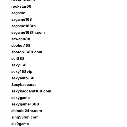
rockstar66
sagame
sagame168
sagame168th
sagame168th.com
sawan888
sbobet168
sbotop1688.com
scr888
sexy168
sexy168vip
sexyauto168
Sexybaccarat
sexybaccarat168.com
sexygame
sexygame1688
shinobi24hr.com
sing55fun.com
six9game