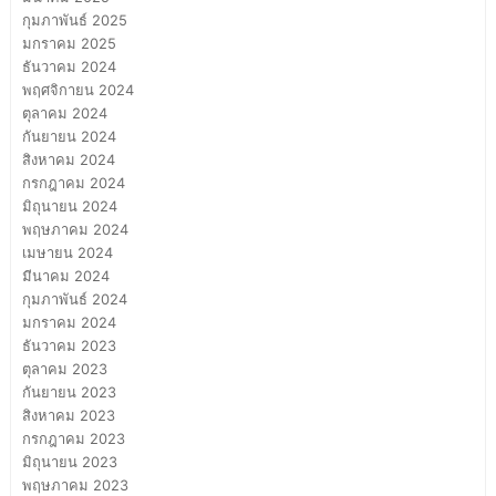
กุมภาพันธ์ 2025
มกราคม 2025
ธันวาคม 2024
พฤศจิกายน 2024
ตุลาคม 2024
กันยายน 2024
สิงหาคม 2024
กรกฎาคม 2024
มิถุนายน 2024
พฤษภาคม 2024
เมษายน 2024
มีนาคม 2024
กุมภาพันธ์ 2024
มกราคม 2024
ธันวาคม 2023
ตุลาคม 2023
กันยายน 2023
สิงหาคม 2023
กรกฎาคม 2023
มิถุนายน 2023
พฤษภาคม 2023