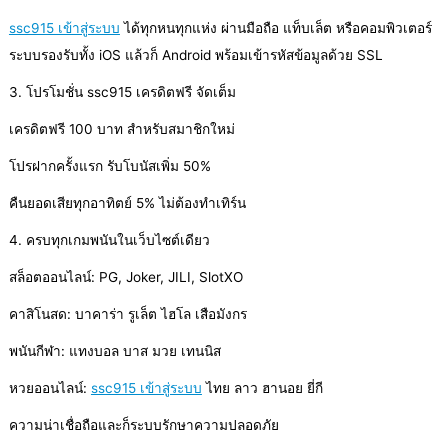
ssc915 เข้าสู่ระบบ
ได้ทุกหนทุกแห่ง ผ่านมือถือ แท็บเล็ต หรือคอมพิวเตอร์
ระบบรองรับทั้ง iOS แล้วก็ Android พร้อมเข้ารหัสข้อมูลด้วย SSL
3. โปรโมชั่น ssc915 เครดิตฟรี จัดเต็ม
เครดิตฟรี 100 บาท สำหรับสมาชิกใหม่
โปรฝากครั้งแรก รับโบนัสเพิ่ม 50%
คืนยอดเสียทุกอาทิตย์ 5% ไม่ต้องทำเทิร์น
4. ครบทุกเกมพนันในเว็บไซต์เดียว
สล็อตออนไลน์: PG, Joker, JILI, SlotXO
คาสิโนสด: บาคาร่า รูเล็ต ไฮโล เสือมังกร
พนันกีฬา: แทงบอล บาส มวย เทนนิส
หวยออนไลน์:
ssc915 เข้าสู่ระบบ
ไทย ลาว ฮานอย ยี่กี
ความน่าเชื่อถือและก็ระบบรักษาความปลอดภัย