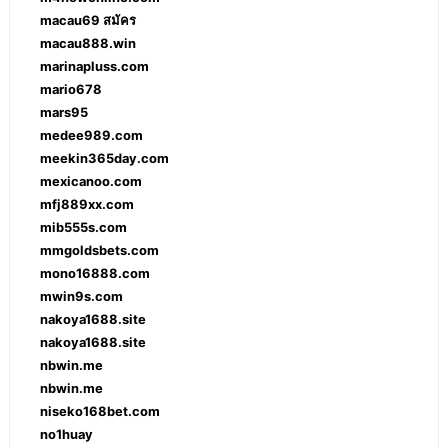
macau69 สมัคร
macau888.win
marinapluss.com
mario678
mars95
medee989.com
meekin365day.com
mexicanoo.com
mfj889xx.com
mib555s.com
mmgoldsbets.com
mono16888.com
mwin9s.com
nakoya1688.site
nakoya1688.site
nbwin.me
nbwin.me
niseko168bet.com
no1huay