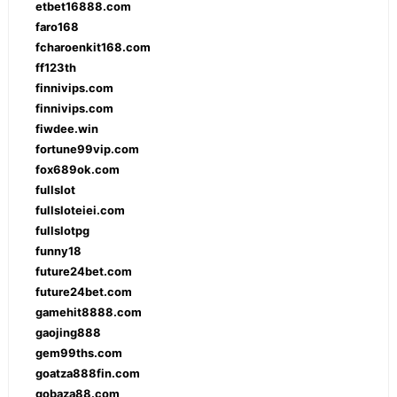
etbet16888.com
faro168
fcharoenkit168.com
ff123th
finnivips.com
finnivips.com
fiwdee.win
fortune99vip.com
fox689ok.com
fullslot
fullsloteiei.com
fullslotpg
funny18
future24bet.com
future24bet.com
gamehit8888.com
gaojing888
gem99ths.com
goatza888fin.com
gobaza88.com