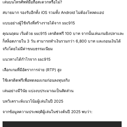
เล่นบนโทรศัพท์มือถือสะดวกหรือไม่?
สบายมาก รองรับอีกทั้ง iOS รวมทั้ง Android ไม่ต้องโหลดแอป
แบบอย่างผู้ใช้จริงที่สร้างรายได้จาก ssc915
คุณนฤดม เริ่มด้วย ssc915 เครดิตฟรี 100 บาท จากนั้นเล่นเกมยิงปลาและ
ก็สล็อตภายใน 3 วัน สามารถทำเงินรวมกว่า 6,800 บาท และถอนเงินได้
จริงโดยไม่มีค่าขนบธรรมเนียม
แนวทางได้กำไรจาก ssc915
เลือกเกมที่มีอัตราการจ่าย (RTP) สูง
ใช้เครดิตฟรีเพื่อทดลองเกมก่อนลงทุนจริง
เล่นอย่างมีวินัย แบ่งงบประมาณเป็นสัดส่วน
บทวิเคราะห์แนวโน้มผู้เล่นในปี 2025
จากข้อมูลความประพฤติผู้เล่นในช่วงต้นปี 2025 พบว่า: