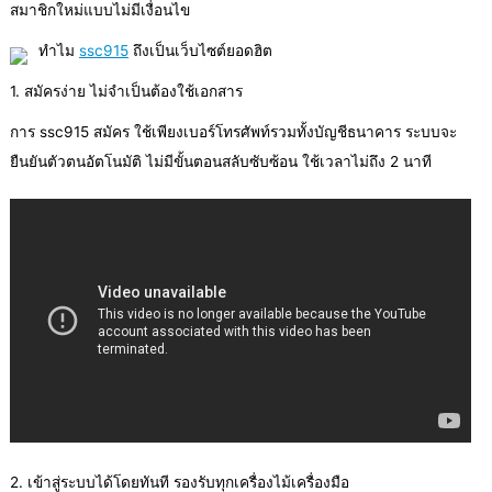
สมาชิกใหม่แบบไม่มีเงื่อนไข
ทำไม
ssc915
ถึงเป็นเว็บไซต์ยอดฮิต
1. สมัครง่าย ไม่จำเป็นต้องใช้เอกสาร
การ ssc915 สมัคร ใช้เพียงเบอร์โทรศัพท์รวมทั้งบัญชีธนาคาร ระบบจะ
ยืนยันตัวตนอัตโนมัติ ไม่มีขั้นตอนสลับซับซ้อน ใช้เวลาไม่ถึง 2 นาที
2. เข้าสู่ระบบได้โดยทันที รองรับทุกเครื่องไม้เครื่องมือ