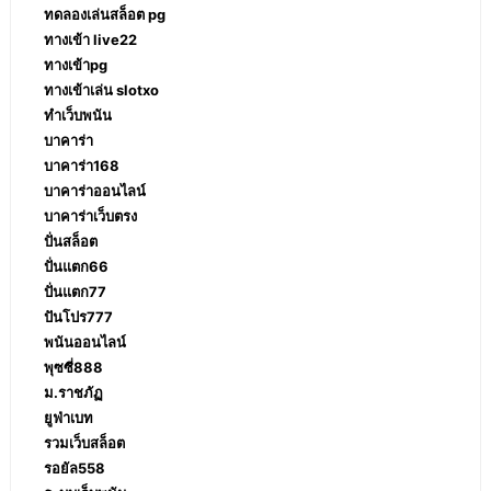
ทดลองเล่นสล็อต pg
ทางเข้า live22
ทางเข้าpg
ทางเข้าเล่น slotxo
ทำเว็บพนัน
บาคาร่า
บาคาร่า168
บาคาร่าออนไลน์
บาคาร่าเว็บตรง
ปั่นสล็อต
ปั่นแตก66
ปั่นแตก77
ปันโปร777
พนันออนไลน์
พุซซี่888
ม.ราชภัฏ
ยูฟ่าเบท
รวมเว็บสล็อต
รอยัล558