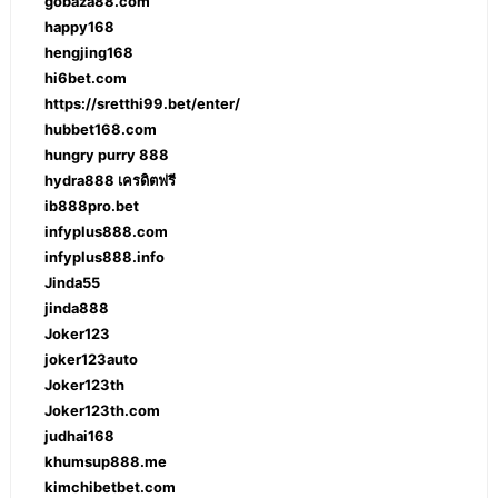
gobaza88.com
happy168
hengjing168
hi6bet.com
https://sretthi99.bet/enter/
hubbet168.com
hungry purry 888
hydra888 เครดิตฟรี
ib888pro.bet
infyplus888.com
infyplus888.info
Jinda55
jinda888
Joker123
joker123auto
Joker123th
Joker123th.com
judhai168
khumsup888.me
kimchibetbet.com