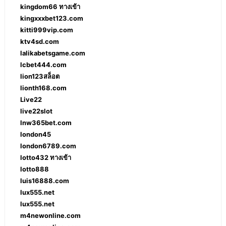
kingdom66 ทางเข้า
kingxxxbet123.com
kitti999vip.com
ktv4sd.com
lalikabetsgame.com
lcbet444.com
lion123สล็อต
lionth168.com
Live22
live22slot
lnw365bet.com
london45
london6789.com
lotto432 ทางเข้า
lotto888
luis16888.com
lux555.net
lux555.net
m4newonline.com