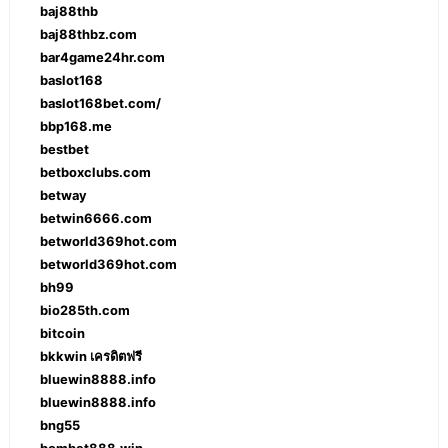
baj88thb
baj88thbz.com
bar4game24hr.com
baslot168
baslot168bet.com/
bbp168.me
bestbet
betboxclubs.com
betway
betwin6666.com
betworld369hot.com
betworld369hot.com
bh99
bio285th.com
bitcoin
bkkwin เครดิตฟรี
bluewin8888.info
bluewin8888.info
bng55
bombet888.win