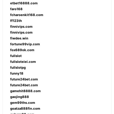
etbet16888.com
faro168
fcharoenkit168.com
ff123th
finnivips.com
finnivips.com
fiwdee.win
fortune99vip.com
fox689ok.com
fullslot
fullsloteiei.com
fullslotpg
funny18
future24bet.com
future24bet.com
gamehit8888.com
gaojing888
gem99ths.com
goatza888fin.com