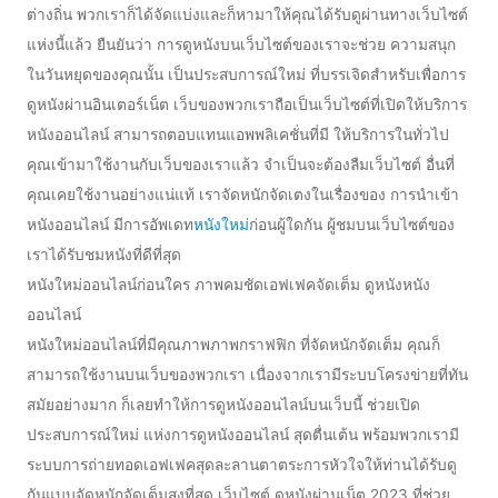
ต่างถิ่น พวกเราก็ได้จัดแบ่งและก็หามาให้คุณได้รับดูผ่านทางเว็บไซต์
แห่งนี้แล้ว ยืนยันว่า การดูหนังบนเว็บไซต์ของเราจะช่วย ความสนุก
ในวันหยุดของคุณนั้น เป็นประสบการณ์ใหม่ ที่บรรเจิดสำหรับเพื่อการ
ดูหนังผ่านอินเตอร์เน็ต เว็บของพวกเราถือเป็นเว็บไซต์ที่เปิดให้บริการ
หนังออนไลน์ สามารถตอบแทนแอพพลิเคชั่นที่มี ให้บริการในทั่วไป
คุณเข้ามาใช้งานกับเว็บของเราแล้ว จำเป็นจะต้องลืมเว็บไซต์ อื่นที่
คุณเคยใช้งานอย่างแน่แท้ เราจัดหนักจัดเตงในเรื่องของ การนำเข้า
หนังออนไลน์ มีการอัพเดท
หนังใหม่
ก่อนผู้ใดกัน ผู้ชมบนเว็บไซต์ของ
เราได้รับชมหนังที่ดีที่สุด
หนังใหม่ออนไลน์ก่อนใคร ภาพคมชัดเอฟเฟคจัดเต็ม ดูหนังหนัง
ออนไลน์
หนังใหม่ออนไลน์ที่มีคุณภาพภาพกราฟฟิก ที่จัดหนักจัดเต็ม คุณก็
สามารถใช้งานบนเว็บของพวกเรา เนื่องจากเรามีระบบโครงข่ายที่ทัน
สมัยอย่างมาก ก็เลยทำให้การดูหนังออนไลน์บนเว็บนี้ ช่วยเปิด
ประสบการณ์ใหม่ แห่งการดูหนังออนไลน์ สุดตื่นเต้น พร้อมพวกเรามี
ระบบการถ่ายทอดเอฟเฟคสุดละลานตาตระการหัวใจให้ท่านได้รับดู
กันแบบจัดหนักจัดเต็มสูงที่สุด เว็บไซต์ ดูหนังผ่านเน็ต 2023 ที่ช่วย