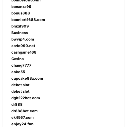
bonanza99
bonus888
boonlert1688.com
brazil999
Business
bwvip4.com
carlo999.net
cashgame168
Casino
chang7777
coke55
cupcake88x.com
debet slot
debet slot
dgb222hot.com
dr888
dr888bet.com
ek4567.com
enjoy24.fun