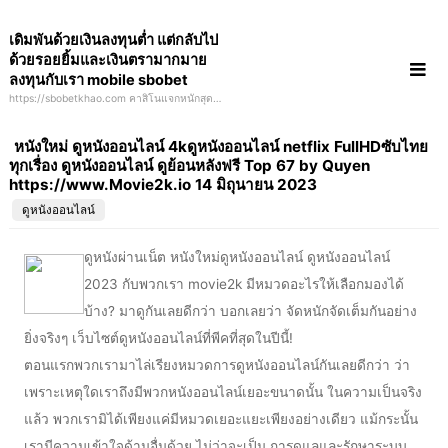
Skip
เดิมพันด้วยเงินลงทุนต่ำ แต่กลับไป
to
ด้วยรอยยิ้มและเงินตรามากมาย
content
ลงทุนกับเรา mobile sbobet
https://sbobetkhao.com คาสิโนแจกหนักสุดๆ
ไม่มีใครที่เข้ามาแล้วไม่ได้กลับไป สมัครวันนี้ลุ้น
รางวัลรถไฟฟ้ามูลค่ากว่า 2 ล้านบาท
หนังใหม่ ดูหนังออนไลน์ 4kดูหนังออนไลน์ netflix FullHDซับไทย
ทุกเรื่อง ดูหนังออนไลน์ ดูย้อนหลังฟรี Top 67 by Quyen
https://www.Movie2k.io 14 มิถุนายน 2023
ดูหนังออนไลน์
ดูหนังผ่านเน็ต หนังใหม่ดูหนังออนไลน์ ดูหนังออนไลน์
2023 กับพวกเรา movie2k มีหมวดอะไรให้เลือกมองได้
บ้าง? มาดูกันเลยดีกว่า บอกเลยว่า จัดหนักจัดเต็มกันอย่าง
ยิ่งจริงๆ เว็บไซต์ดูหนังออนไลน์ที่พีคที่สุดในปีนี้!
ตอนแรกพวกเรามาไล่เรียงหมวดการดูหนังออนไลน์กันเลยดีกว่า ว่า
เพราะเหตุใดเราถึงมีพวกหนังออนไลน์เยอะขนาดนั้น ในความเป็นจริง
แล้ว พวกเรามิได้เพียงแค่มีหมวดเยอะแยะเพียงอย่างเดียว แม้กระนั้น
เรามีความเข้าใจด้านอื่นด้วย ไม่ว่าจะเป็น การดูแลและรักษาระบบ