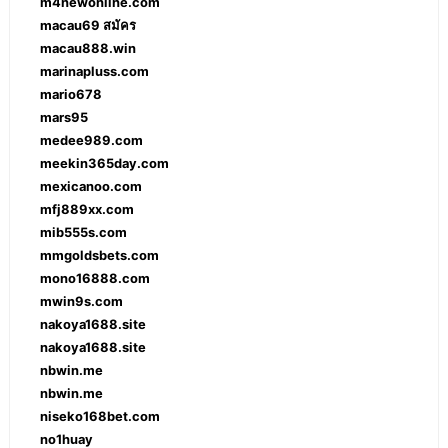
m4newonline.com
macau69 สมัคร
macau888.win
marinapluss.com
mario678
mars95
medee989.com
meekin365day.com
mexicanoo.com
mfj889xx.com
mib555s.com
mmgoldsbets.com
mono16888.com
mwin9s.com
nakoya1688.site
nakoya1688.site
nbwin.me
nbwin.me
niseko168bet.com
no1huay