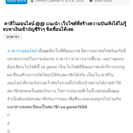
Read More
Timothy Coleman
in
16 ม.ค. 2024
ไม่มีความเห็น
คาสิโนออนไลน์ @@ แนะนำ เว็บไซต์ที่สร้างความบันเทิงได้ไม่รู้
จบหาเงินเข้าบัญชีรัวๆ ขิงเพื่อนได้เลย
บาคาร่า
บาคาร่าออนไลน์
เมื่อพูดถึงเว็บที่มีคุณภาพ มีความน่าสนใจพร้อมกับมี
ประสบการณ์ในการเล่นเกม บาคาร่า มายาวนานชี้แนะ เลยว่าคุณจะ
ต้องเลือกเว็บไซต์นี้ sa game เป็นเว็บไซต์ที่มีคุณภาพแล้วก็การบรรลุ
ผล ที่จะสร้างการเกิดใหม่ๆให้กับสมาชิกได้จริง เป็นเว็บ คาสิโน
ออนไลน์ ที่จ่ายเงินรวดเร็วทันใจรวมทั้งไปถึงเป้าหมายได้ง่ายทำให้
สมาชิกทุกคนเป็นสุขเบิกบาน ในการเล่นเกมที่เว็บนี้ แต่ก่อนอื่นคุณ
จำเป็นต้องสมัครสมาชิกกับเราก่อน เพื่อที่จะเล่นเกมสนุกๆไปร่วมกัน
แนวทางลงทะเบียนเป็นสมาชิก sa game1688
ก่
อ
น