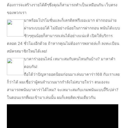
ต้องการจะสร้างรายได้ดีๆซึ่งคุณก็สามารถทำเป็นเหมือนกัน เว็บตรง
ของพวกเรา
มาพร้อมโปรโมชั่นและก็เครดิตฟรีเยอะมาก ฝากถอนง่าย
ผ่านระบบออโต้ ไม่มีอย่างน้อยในการฝากถอน พนันได้แบบ
ชิวๆทุนน้อยก็สามารถเล่นได้อย่างแน่แท้ เปิดให้บริการ
ตลอด 24 ชั่วโมงอีกด้วย ถ้าหากคุณไม่ต้องการพลาดล่ะก็ ลงทะเบียน
สมัครสมาชิกใหม่ได้เลย!
บาคาร่าออนไลน์ เหมาะสมกับคนไหนกันบ้าง? มาหาคำ
ตอบกัน!
ถือได้ว่าปัญหายอดนิยมก่อนมาเล่นบาคาร่า168 กับเราเลย
ก็ว่าได้ ผมเชื่อว่าผู้คนจำนวนมากกำลังไม่สบายใจว่า ตนเองจะ
สามารถพนันบาคาร่าได้ไหม? จะเหมาะสมกับเกมพนันแบบงี้รึเปล่า?
ในตอนแรกที่ผมเข้ามาเล่นนั้น ผมก็เคยคิดเช่นเดียวกัน