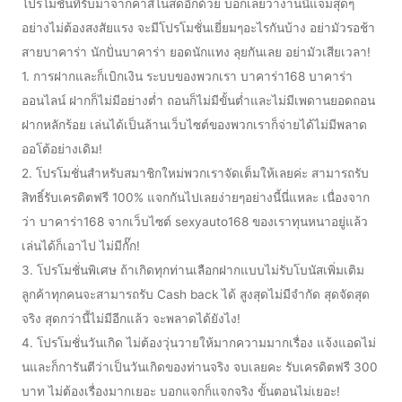
โปรโมชั่นที่รับมาจากคาสิโนสดอีกด้วย บอกเลยว่างานนี้แจ่มสุดๆ
อย่างไม่ต้องสงสัยแรง จะมีโปรโมชั่นเยี่ยมๆอะไรกันบ้าง อย่ามัวรอช้า
สายบาคาร่า นักปั่นบาคาร่า ยอดนักแทง ลุยกันเลย อย่ามัวเสียเวลา!
1. การฝากและก็เบิกเงิน ระบบของพวกเรา บาคาร่า168 บาคาร่า
ออนไลน์ ฝากก็ไม่มีอย่างต่ำ ถอนก็ไม่มีขั้นต่ำและไม่มีเพดานยอดถอน
ฝากหลักร้อย เล่นได้เป็นล้านเว็บไซต์ของพวกเราก็จ่ายได้ไม่มีพลาด
ออโต้อย่างเดิม!
2. โปรโมชั่นสำหรับสมาชิกใหม่พวกเราจัดเต็มให้เลยค่ะ สามารถรับ
สิทธิ์รับเครดิตฟรี 100% แจกกันไปเลยง่ายๆอย่างนี้นี่แหละ เนื่องจาก
ว่า บาคาร่า168 จากเว็บไซต์ sexyauto168 ของเราทุนหนาอยู่แล้ว
เล่นได้ก็เอาไป ไม่มีกั๊ก!
3. โปรโมชั่นพิเศษ ถ้าเกิดทุกท่านเลือกฝากแบบไม่รับโบนัสเพิ่มเติม
ลูกค้าทุกคนจะสามารถรับ Cash back ได้ สูงสุดไม่มีจำกัด สุดจัดสุด
จริง สุดกว่านี้ไม่มีอีกแล้ว จะพลาดได้ยังไง!
4. โปรโมชั่นวันเกิด ไม่ต้องวุ่นวายให้มากความมากเรื่อง แจ้งแอดไม่
นและก็การันตีว่าเป็นวันเกิดของท่านจริง จบเลยคะ รับเครดิตฟรี 300
บาท ไม่ต้องเรื่องมากเยอะ บอกแจกก็แจกจริง ขั้นตอนไม่เยอะ!