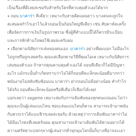
เป็นเรื่องที่ดีเลยล่ะขอรับสำหรับใครที่ควบคุมตัวเองได้ยาก
• ถอน
บาคาร่า
ทีเดียว: เหมาะกับสายคิดแผนยาว บางคนจะถูกใจ
สะสมผลกำไรเอาไว้แล้วถอนเป็นก้อนใหญ่ทีเดียว เช่น สัปดาห์ละครั้ง
เพื่อจัดการการเงินในรูปภาพรวม ซึ่งผู้ที่ทำแบบนี้ได้ก็ควรมีระเบียบ
และการหักห้ามใจพอใช้เลยล่ะครับผม
• เลือกตามนิสัยการเล่นของตนเอง:
บาคาร่า
อย่างที่ผมบอก ไม่มีอะไร
ไม่ถูกหรือถูกเลยครับ คุณแค่เลือกตามวิธีที่คุณโอเค เหมาะกับนิสัยการ
เล่นของตัวเอง ถ้าหากคุณควบคุมตัวเองได้ ถอนทีเดียวก็ไม่มีปัญหา
อะไร แม้กระนั้นถ้าเกิดทราบว่าไม่ได้ก็ถอนทีละเล็กละน้อยดีมากกว่า
พนันง่ายไม่สลับซับซ้อนบน บาคาร่า ฝากถอนไม่มีอย่างน้อย ทำกำไร
ได้จริง ถอนทีละเล็กละน้อยหรือทีเดียวก็เลือกได้เลย!
บอกเลยว่า sagame เหมาะสมกับการเดิมพันของทุกคนแน่นอน ไม่ว่า
คุณจะเป็นผู้เล่นแบบไหน ชอบเล่นแบบไหนก็ตาม สามารถเข้ามาพนัน
กับพวกเราได้แบบชิวๆเลยล่ะขอรับ ด้วยเหตุว่าการเดิมพันบาคาร่าไม่
ได้มีอะไรคงที่เลยครับผม คุณสามารถเข้ามาเดิมพันได้ตามอยากได้
ความศรัทธาแปลกๆจากผู้เล่นจากทั่วทุกมุมโลกนั้นก็บางทีอาจจะเอา