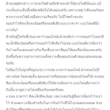
ด้วยเหตุดังกล่าว การแจกไพ่ด้วยมือซ้ายจะทำให้ดวงไม่ดีนั่นเอง แม้
กระนั้นประเด็นนี้เพลิดเพลินใจได้เลยนะครับ เพราะเหตุว่าดีลเลอร์ของ
พวกเราแจกไพ่ด้วยมือขวาน่ะสิขอรับ ไม่มีโชคร้ายแน่ๆ
ถอนกำไรทีละเล็กละน้อยหรือถอนทีเดียวบน บาคาร่า แบบไหนดียิ่ง
กว่ากัน?
สำหรับผู้ใดกันที่เล่นบาคาร่าออนไลน์แล้วสงสัยว่า การถอนกำไรออกที
ละเล็กทีละน้อยหรือการถอนกำไรทีเดียวไปเลย แบบไหนดีมากยิ่งกว่า
กัน? ผมก็จะตอบอย่างกับเรื่องอื่นๆเวลาที่คุณให้ผมเลือกนั่นแหละครับ
มันขึ้นกับความสามารถรวมทั้งความชื่นชอบส่วนตัวของแต่ละคนเลย
ขอรับ
ไม่มีอะไรไม่ถูกหรือถูกแน่ๆ การเล่น บาคาร่าออนไลน์ ฝากถอนไม่มี
อย่างน้อย โดยเหตุนั้น คุณจะฝากหรือถอนมากน้อยแค่ไหนก็ได้ จะถอน
ทีละเล็กละน้อยหรือถอนทีเดียวก็ได้ตามต้องการ แบบไหนดีมากกว่า
กันนั้น มาดูความไม่เหมือนกันเลยครับผม
• ถอน บาคาร่า ทีละเล็กทีละน้อย: เหมาะสมกับผู้ที่อยากล็อกกำไรเอา
ไว้ ช่วยลดการเสี่ยงสำหรับในการกินกำไรที่ได้ไปเล่นต่อจนหมด ช่วย
ทำให้คนที่ติดนิสัยถอนคราวหลังได้กำกำไรออกไปได้จริงๆนับได้ว่า