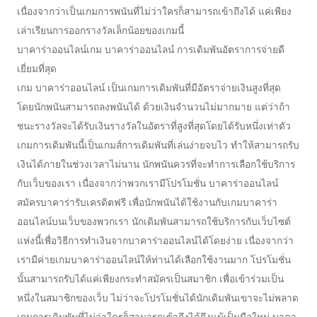
เนื่องจากว่าเป็นเกมการพนันที่ไม่ว่าใครก็สามารถเข้าถึงได้ แค่เพียง
เล่าเรียนการออกรางวัลเล็กน้อยของเกมนี้
บาคาร่าออนไลน์เกม บาคาร่าออนไลน์ การเดิมพันอัตราการจ่ายดี
เยี่ยมที่สุด
เกม บาคาร่าออนไลน์ เป็นเกมการเดิมพันที่มีอัตราจ่ายเงินสูงที่สุด
โดยนักพนันสามารถลงพนันได้ ด้วยเงินจำนวนไม่มากมาย แต่ว่าถ้า
ชนะรางวัลจะได้รับเงินรางวัลในอัตราที่สูงที่สุดโดยได้รับหนึ่งเท่าตัว
เกมการเดิมพันนี้เป็นเกมส์การเดิมพันที่เล่นง่ายจบไว ทำให้สามารถรับ
เงินได้ภายในช่วงเวลาไม่นาน นักพนันควรที่จะทำการเลือกใช้บริการ
กับเว็บของเรา เนื่องจากว่าพวกเรามีโปรโมชั่น บาคาร่าออนไลน์
สมัครบาคาร่ารับเครดิตฟรี เพื่อนักพนันได้ใช้งานกับเกมบาคาร่า
ออนไลน์บนเว็บของพวกเรา นักเดิมพันสามารถใช้บริการกับเว็บไซต์
แห่งนี้เพื่อวิธีการทำเงินจากบาคาร่าออนไลน์ได้โดยง่าย เนื่องจากว่า
เรามีค่ายเกมบาคาร่าออนไลน์ให้ท่านได้เลือกใช้งานมาก โปรโมชั่น
นั้นสามารถรับได้แค่เพียงกระทำสมัครเป็นสมาชิก เพื่อเข้าร่วมเป็น
หนึ่งในสมาชิกของเว็บ ไม่ว่าจะโปรโมชั่นได้นักเดิมพันเขาจะไม่พลาด