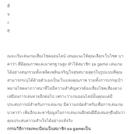
ที่
จ
ะ
คุ
ณจะเริ่มเล่นเกมเสี่ยงโชคออนไลน์ เสนอแนะให้คุณเลือกเว็บไซต บา
คาร่า ที่มีคุณภาพและมาตรฐานสูง ทำให้สมาชิก sa game เล่นเกม
ได้อย่างสนุกรวมทั้งเพลิดเพลินเจริญใจสุขสบายสุดๆในรูปแบบที่คุณ
สามารถระบุได้ด้วยตัวเองเป็นเว็บแห่งคุณภาพ รวมทั้งการบรรลุเป้า
หมายโชคลาภวาสนาที่ไม่มีความสำคัญควรต้องเสี่ยงโชคเสี่ยงดวง
เสมือนการเล่นหวยอีกต่อไป เพราะว่าเกมออนไลน์นั้นคุณแค่มี
ประสบการณ์สำหรับการเล่นเกม มีความถนัดสำหรับเพื่อการเล่นเกม
บาคาร่า เพิ่มอีกและหาข้อมูลในการเล่นเกมฝึกฝนฝีมือเสมอๆยืนยันว่า
คุณประสบความสำเร็จได้อย่างแท้จริง
กรรมวิธีการลงทะเบียนเป็นสมาชิก sa gameเป็น