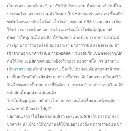
เว็บบาคาร่าออนไลน์ เข้ามาเปิดให้บริการแบบเต็มระบบแล้ววันนี้ใน
ประเทศไทย จากการรวมตัวกันของเว็บไซต์บาคาร่าออนไลน์ ชั้นหนึ่ง
ระดับโลกหลายสิบเว็บไซต์ เว็บไซต์ sexyauto168 ของพวกเรา เปิด
ให้บริการอย่างเป็นทางการแล้ว มาพร้อมโปรโมชั่นสุดคุ้มมากที่
ต้องการให้ทุกคนได้มาเลือกใช้กันอย่างเต็มเปี่ยม ระบบการเล่นไม่มี
กระตุก บาคาร่าออนไลน์ ของพวกเรา บาคาร่า168 ส่งตรงระบบ นำ
เข้าจากนอก บาคาร่า168 ถ่ายทอดสด 1 วัน เล่นกันแบบตรงๆจุกๆเปิด
กันให้เห็นแบบชัดชัดกันอย่างยิ่งจริงๆแรง นอกจากนั้น เรา ปากทาง
เข้า
บาคาร่า
ออนไลน์ เหตุเพราะเป็นเว็บโด่งดังระดับนานาชาติ พวก
เราก็เลยจัดหนักนำเข้าค่ายบาคาร่าชั้นนำระดับโลกมารวมกันเอาไว้
ในเว็บของเราทั้งหมด ตรงนี้ที่เดียว! ปากทางเข้าบาคาร่าออนไลน์ จัด
หนักจัดเต็มทุกค่ายแน่นอนจ้า
โปรโมชั่นสุดคุ้มจากตัวตึงเว็บบาคาร่าออนไลน์ชั้นแนวหน้าระดับ
นานาชาติ คืออะไร ไปดู!?
บอกก่อนเลยว่าไม่ใช่แค่ระบบที่เรา sexyauto168 เว็บตรงจากค่าย
บาคาร่า นำเข้ามาให้ทุกท่านได้ใช้กันอย่างทั่วถึง แต่ว่าเรายังนำเข้า