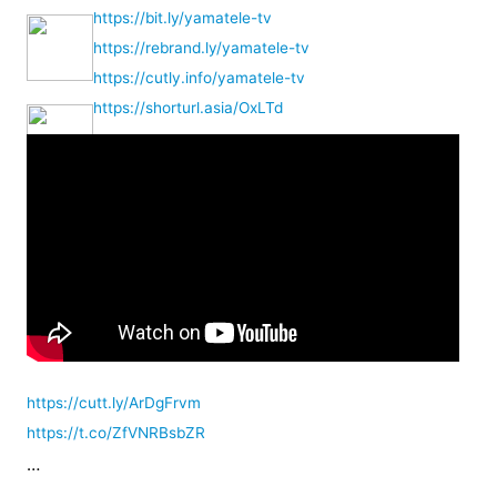
https://bit.ly/yamatele-tv
https://rebrand.ly/yamatele-tv
https://cutly.info/yamatele-tv
https://shorturl.asia/OxLTd
https://cutt.ly/ArDgFrvm
https://t.co/ZfVNRBsbZR
…