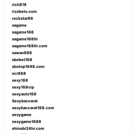
rich818
rizzbetx.com
rockstar66
sagame
sagame168
sagame168th
sagame168th.com
sawan888
sbobet168
sbotop1688.com
scr888
sexy168
sexy168vip
sexyauto168
Sexybaccarat
sexybaccarat168.com
sexygame
sexygame1688
shinobi24hr.com