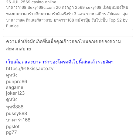
26 JUL 2569 casino online
บาคาร่า168 Sexy168c.com 20 กรกฎา 2569 sexy168 เปิดมุมมองใหม่
ของเกมบาคาร่า เซียนบาคาร่าตัวจริงรับ 3 แสน ระบบเสถียร อัปเดตล่าสุด
บาคาร่าสด ดีลเลอร์สาวสวย บาคาร่า168 สมัครปุ๊บ รับโปรปั๊บ Top 52 by
Eunice
ความสำเร็จมักเกิดขึ้นเมื่อคุณก้าวออกไปนอกเขตของความ
สะดวกสบาย
เว็บสล็อตและบาคาร่าของโครตดีเว็บนี้เล่นแล้วรวยจัดๆ
https://918kissauto.tv
ดูหนัง
punpro66
sagame
joker123
ดูหนัง
พุซซี่888
pussy888
บาคาร่า168
pgslot
pg77