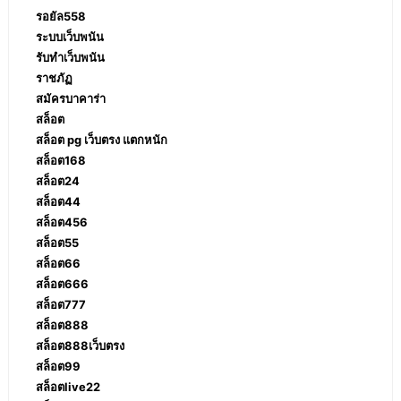
รอยัล558
ระบบเว็บพนัน
รับทำเว็บพนัน
ราชภัฏ
สมัครบาคาร่า
สล็อต
สล็อต pg เว็บตรง แตกหนัก
สล็อต168
สล็อต24
สล็อต44
สล็อต456
สล็อต55
สล็อต66
สล็อต666
สล็อต777
สล็อต888
สล็อต888เว็บตรง
สล็อต99
สล็อตlive22