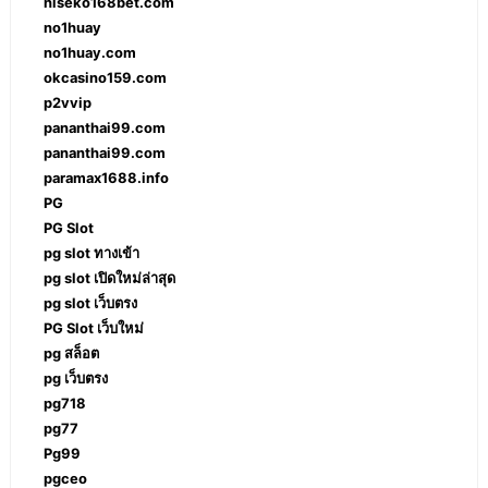
niseko168bet.com
no1huay
no1huay.com
okcasino159.com
p2vvip
pananthai99.com
pananthai99.com
paramax1688.info
PG
PG Slot
pg slot ทางเข้า
pg slot เปิดใหม่ล่าสุด
pg slot เว็บตรง
PG Slot เว็บใหม่
pg สล็อต
pg เว็บตรง
pg718
pg77
Pg99
pgceo