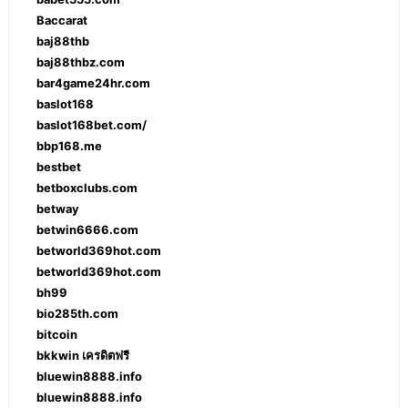
Baccarat
baj88thb
baj88thbz.com
bar4game24hr.com
baslot168
baslot168bet.com/
bbp168.me
bestbet
betboxclubs.com
betway
betwin6666.com
betworld369hot.com
betworld369hot.com
bh99
bio285th.com
bitcoin
bkkwin เครดิตฟรี
bluewin8888.info
bluewin8888.info