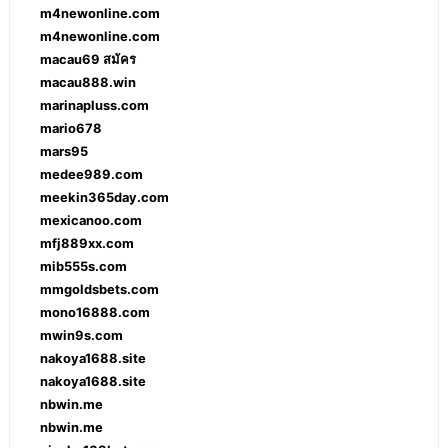
m4newonline.com
m4newonline.com
macau69 สมัคร
macau888.win
marinapluss.com
mario678
mars95
medee989.com
meekin365day.com
mexicanoo.com
mfj889xx.com
mib555s.com
mmgoldsbets.com
mono16888.com
mwin9s.com
nakoya1688.site
nakoya1688.site
nbwin.me
nbwin.me