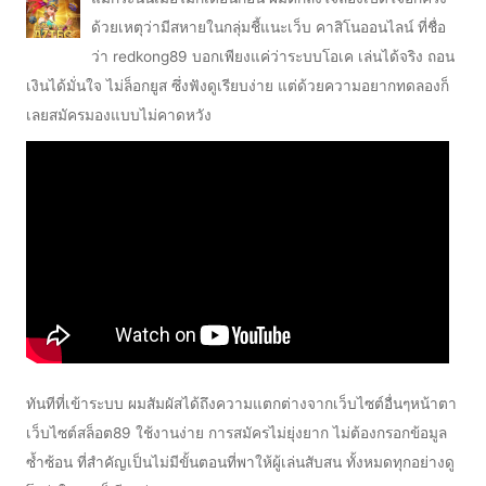
ด้วยเหตุว่ามีสหายในกลุ่มชี้แนะเว็บ คาสิโนออนไลน์ ที่ชื่อ
ว่า redkong89 บอกเพียงแค่ว่าระบบโอเค เล่นได้จริง ถอน
เงินได้มั่นใจ ไม่ล็อกยูส ซึ่งฟังดูเรียบง่าย แต่ด้วยความอยากทดลองก็
เลยสมัครมองแบบไม่คาดหวัง
ทันทีที่เข้าระบบ ผมสัมผัสได้ถึงความแตกต่างจากเว็บไซต์อื่นๆหน้าตา
เว็บไซต์สล็อต89 ใช้งานง่าย การสมัครไม่ยุ่งยาก ไม่ต้องกรอกข้อมูล
ซ้ำซ้อน ที่สำคัญเป็นไม่มีขั้นตอนที่พาให้ผู้เล่นสับสน ทั้งหมดทุกอย่างดู