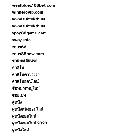
westbluez168bet.com
winherovip.com
www.tuktukth.us
www.tuktukth.us
xpay88game.com
xway.info
zeus66
zeus88new.com
ขายทะเบียนรถ
คาสิโน
คาสิโนครบวงจร
คาสิโนออนไลน์
ชื่อหมวดหมู่ใหม่
ซอยเบท
ดูหนัง
ดูหนังหนังออนไลน์
ดูหนังออนไลน์
ดูหนังออนไลน์ 2023
ดูหนังใหม่