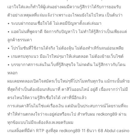
เอาใจใส่และก็ทำให้ผู้เล่นอย่างผมมีความรู้สึกว่าได้รับการยอมรับ
ตัวอย่างเหตุผลที่แจ่มแจ้งว่าเพราะอะไรผมยังไม่ไปไหน เป็นต้นว่า
• ระบบฝากถอนเชื่อใจได้ ไม่เคยมีปัญหาตั้งแต่เล่นมา
• แอดไม่นที่พูดจาดี จัดการกับปัญหาไว ไม่ทำให้รู้สึกว่าเป็นเพียงแค่
ลูกค้าธรรมดา
• โปรโมชันที่ใช้งานได้จริง ไม่ต้องลุ้น ไม่ต้องทำเทิร์นจนอ่อนเพลีย
• เกมครบทุกแนว มีอะไรใหม่ๆมาให้เล่นตลอด ไม่ต้องย้ายเว็บไซต์
• บรรยากาศการเล่นในเว็บที่รู้สึกสุขใจ ไม่กดดัน ไม่รู้สึกราวกับโดน
หลอก
ผมเคยทดลองเปิดใจสมัครเว็บใหม่ๆที่โปรโมทกันทุกวัน แม้กระนั้นท้าย
ที่สุดก็จำเป็นต้องย้อนกลับมาที่ คาสิโนออนไลน์ อยู่ดี เนื่องจากว่าไม่มี
ตรงไหนให้ความรู้สึกเชื่อใจได้ เท่าที่นี่อีกแล้ว
การเล่นคาสิโนไม่ใช่แค่เรื่องเงิน แต่มันเป็นประสบการณ์โดยรวมที่จะ
ทำให้ท่านตกลงใจว่าจะอยู่ต่อหรือจะไป สำหรับผม redkong89 ผ่าน
ทุกข้อแบบไม่มีจะต้องลังเลเลยครับผม
เกมสล็อตที่มีค่า RTP สูงที่สุด redkong89 11 ธันวา 68 Abdul casino