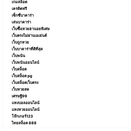
เกมสล็อต
เครดิตฟรี
เซ็กซี่บาคาร่า
เล่นบาคาร่า
เว็บซื้อหวยฮานอยพิเศษ
เว็บตรงไม่ผ่านเอเย่นต์
เว็บถูกหวย
เว็บบาคาร่าที่ดีที่สุด
เว็บพนัน
เว็บพนันออนไลน์
เว็บสล็อต
เว็บสล็อต pg
เว็บสล็อตเว็บตรง
เว็บหวยสด
เศรษฐี99
แทงบอลออนไลน์
แทงหวยออนไลน์
โจ๊กเกอร์123
ไทยสล็อต 888