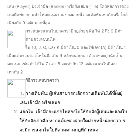
เล่น (Player) ฝั่งเจ้ามือ (Banker) หรือฝั่งเสมอ (Tie) โดยหลักการของ
เกมคือพยายามทำให้คะแนนรวมของฝ่ายที่วางเดิมพันเท่ากับหรือใกล้
เคียงกับ 9 แต้มมากที่สุด
การนับคะแนนในบาคาร่ามีกฎง่ายๆ คือ ไพ่ 2 ถึง 9 มีค่า
ตามตัวเลขบนไพ่
ไพ่ 10, J, Q, และ K มีค่าเป็น 0 และไพ่เอซ (A) มีค่าเป็น 1
เมื่อแต้มรวมของไพ่ในมือเกิน 9 หลักหน่วยของตัวเลขจะถูกนับเป็น
คะแนน เช่น ถ้าได้ไพ่ 7 และ 5 จะเท่ากับ 12 แต่คะแนนในมือจะ
เท่ากับ 2
วิธีการเล่นบาคาร่า
วางเดิมพัน: ผู้เล่นสามารถเลือกวางเดิมพันได้ที่ฝั่งผู้
เล่น เจ้ามือ หรือเสมอ
แจกไพ่: เจ้ามือจะแจกไพ่สองใบให้กับฝั่งผู้เล่นและสองใบ
ให้กับฝั่งเจ้ามือ หากแต้มของฝ่ายใดฝ่ายหนึ่งน้อยกว่า 5
จะมีการแจกไพ่ใบที่สามตามกฎที่กำหนด