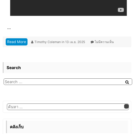
…
Read More
Timothy Coleman
in
13 เม.ย. 2025
ไม่มีความเห็น
Search
คลังเก็บ