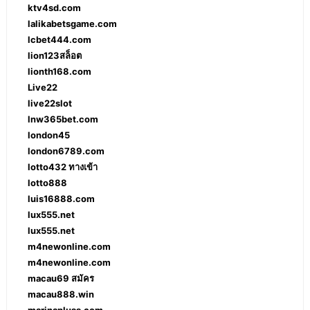
ktv4sd.com
lalikabetsgame.com
lcbet444.com
lion123สล็อต
lionth168.com
Live22
live22slot
lnw365bet.com
london45
london6789.com
lotto432 ทางเข้า
lotto888
luis16888.com
lux555.net
lux555.net
m4newonline.com
m4newonline.com
macau69 สมัคร
macau888.win
marinapluss.com