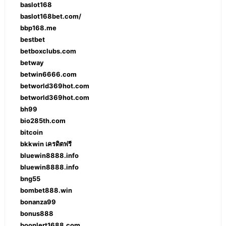
baslot168
baslot168bet.com/
bbp168.me
bestbet
betboxclubs.com
betway
betwin6666.com
betworld369hot.com
betworld369hot.com
bh99
bio285th.com
bitcoin
bkkwin เครดิตฟรี
bluewin8888.info
bluewin8888.info
bng55
bombet888.win
bonanza99
bonus888
boonlert1688.com