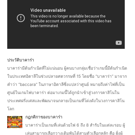
ประวัติบาคาร่า
บาคาร่ามีต้นกำเนิดที่ไม่แน่นอน ผู้คนบางกลุ่มเชื่อว่าเกมนี้มีต้นกำเนิด
ในประเทศอิตาลีในช่วงปลายศตวรรษที่ 15 โดยชื่อ “บาคาร่า” มาจาก
คำว่า “baccara” ในภาษาอิตาลีซึ่งแปลว่าศูนย์ หมายถึงค่าไพ่ที่เป็น
ศูนย์ในเกมไพ่บาคาร่า ต่อมาเกมนี้ได้ถูกนำเข้าสู่วงการคาสิโนใน
ประเทศฝรั่งเศสและพัฒนาจนกลายเป็นเกมที่โด่งดังในวงการคาสิโน
โลก
กฎกติกาของบาคาร่า
บาคาร่าเป็นเกมที่เล่นด้วยไพ่ 6 ถึง 8 สำรับในแต่ละรอบ ผู้
เล่นสามารถเลือกวางเดิมพันได้สามตัวเลือกหลัก คือ ฝั่งผู้