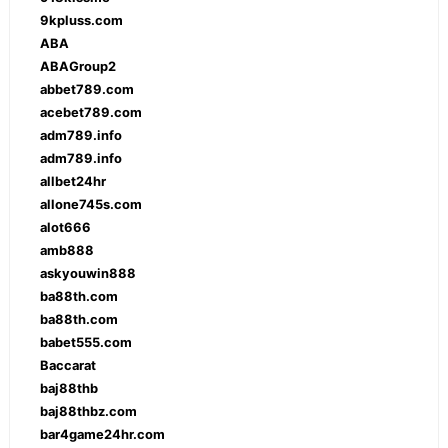
9kpluss.com
ABA
ABAGroup2
abbet789.com
acebet789.com
adm789.info
adm789.info
allbet24hr
allone745s.com
alot666
amb888
askyouwin888
ba88th.com
ba88th.com
babet555.com
Baccarat
baj88thb
baj88thbz.com
bar4game24hr.com