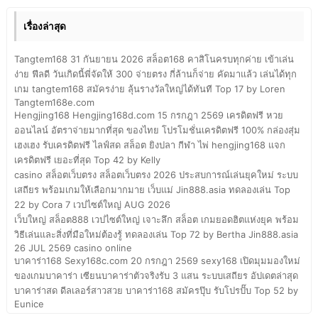
เรื่องล่าสุด
Tangtem168 31 กันยายน 2026 สล็อต168 คาสิโนครบทุกค่าย เข้าเล่น
ง่าย ฟีลดี วันเกิดนี้พี่จัดให้ 300 จ่ายตรง กี่ล้านก็จ่าย คัดมาแล้ว เล่นได้ทุก
เกม tangtem168 สมัครง่าย ลุ้นรางวัลใหญ่ได้ทันที Top 17 by Loren
Tangtem168e.com
Hengjing168 Hengjing168d.com 15 กรกฎา 2569 เครดิตฟรี หวย
ออนไลน์ อัตราจ่ายมากที่สุด ของไทย โปรโมชั่นเครดิตฟรี 100% กล่องสุ่ม
เฮงเฮง รับเครดิตฟรี ไลฟ์สด สล็อต ยิงปลา กีฬา ไพ่ hengjing168 แจก
เครดิตฟรี เยอะที่สุด Top 42 by Kelly
casino สล็อตเว็บตรง สล็อตเว็บตรง 2026 ประสบการณ์เล่นยุคใหม่ ระบบ
เสถียร พร้อมเกมให้เลือกมากมาย เว็บแม่ Jin888.asia ทดลองเล่น Top
22 by Cora 7 เวปไซต์ใหญ่ AUG 2026
เว็บใหญ่ สล็อต888 เวปไซต์ใหญ่ เจาะลึก สล็อต เกมยอดฮิตแห่งยุค พร้อม
วิธีเล่นและสิ่งที่มือใหม่ต้องรู้ ทดลองเล่น Top 72 by Bertha Jin888.asia
26 JUL 2569 casino online
บาคาร่า168 Sexy168c.com 20 กรกฎา 2569 sexy168 เปิดมุมมองใหม่
ของเกมบาคาร่า เซียนบาคาร่าตัวจริงรับ 3 แสน ระบบเสถียร อัปเดตล่าสุด
บาคาร่าสด ดีลเลอร์สาวสวย บาคาร่า168 สมัครปุ๊บ รับโปรปั๊บ Top 52 by
Eunice