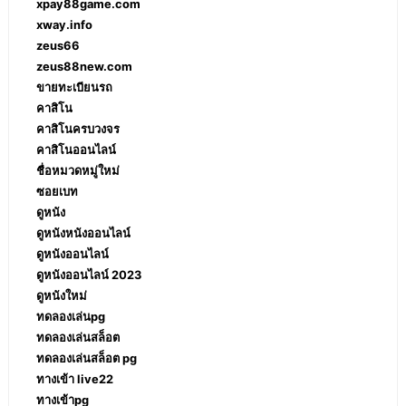
xpay88game.com
xway.info
zeus66
zeus88new.com
ขายทะเบียนรถ
คาสิโน
คาสิโนครบวงจร
คาสิโนออนไลน์
ชื่อหมวดหมู่ใหม่
ซอยเบท
ดูหนัง
ดูหนังหนังออนไลน์
ดูหนังออนไลน์
ดูหนังออนไลน์ 2023
ดูหนังใหม่
ทดลองเล่นpg
ทดลองเล่นสล็อต
ทดลองเล่นสล็อต pg
ทางเข้า live22
ทางเข้าpg