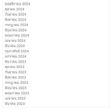
พฤศจิกายน 2024
ตุลาคม 2024
กันยายน 2024
สิงหาคม 2024
กรกฎาคม 2024
มิถุนายน 2024
พฤษภาคม 2024
เมษายน 2024
มีนาคม 2024
กุมภาพันธ์ 2024
มกราคม 2024
ธันวาคม 2023
ตุลาคม 2023
กันยายน 2023
สิงหาคม 2023
กรกฎาคม 2023
มิถุนายน 2023
พฤษภาคม 2023
เมษายน 2023
มีนาคม 2023