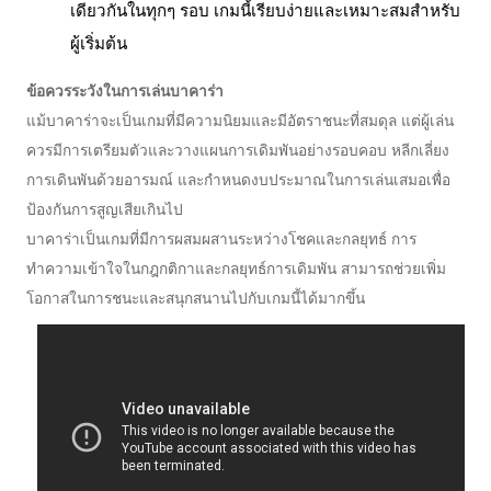
เดียวกันในทุกๆ รอบ เกมนี้เรียบง่ายและเหมาะสมสำหรับ
ผู้เริ่มต้น
ข้อควรระวังในการเล่นบาคาร่า
แม้บาคาร่าจะเป็นเกมที่มีความนิยมและมีอัตราชนะที่สมดุล แต่ผู้เล่น
ควรมีการเตรียมตัวและวางแผนการเดิมพันอย่างรอบคอบ หลีกเลี่ยง
การเดินพันด้วยอารมณ์ และกำหนดงบประมาณในการเล่นเสมอเพื่อ
ป้องกันการสูญเสียเกินไป
บาคาร่าเป็นเกมที่มีการผสมผสานระหว่างโชคและกลยุทธ์ การ
ทำความเข้าใจในกฎกติกาและกลยุทธ์การเดิมพัน สามารถช่วยเพิ่ม
โอกาสในการชนะและสนุกสนานไปกับเกมนี้ได้มากขึ้น