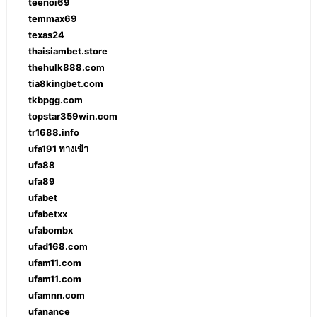
teenoi69
temmax69
texas24
thaisiambet.store
thehulk888.com
tia8kingbet.com
tkbpgg.com
topstar359win.com
tr1688.info
ufa191 ทางเข้า
ufa88
ufa89
ufabet
ufabetxx
ufabombx
ufad168.com
ufam11.com
ufam11.com
ufamnn.com
ufanance