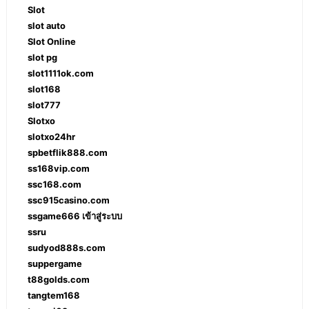
Slot
slot auto
Slot Online
slot pg
slot1111ok.com
slot168
slot777
Slotxo
slotxo24hr
spbetflik888.com
ss168vip.com
ssc168.com
ssc915casino.com
ssgame666 เข้าสู่ระบบ
ssru
sudyod888s.com
suppergame
t88golds.com
tangtem168