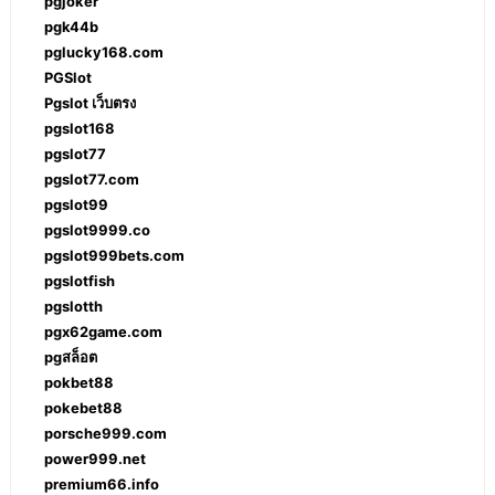
pgjoker
pgk44b
pglucky168.com
PGSlot
Pgslot เว็บตรง
pgslot168
pgslot77
pgslot77.com
pgslot99
pgslot9999.co
pgslot999bets.com
pgslotfish
pgslotth
pgx62game.com
pgสล็อต
pokbet88
pokebet88
porsche999.com
power999.net
premium66.info