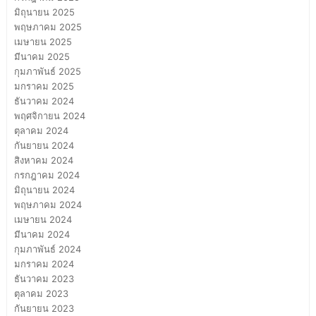
มิถุนายน 2025
พฤษภาคม 2025
เมษายน 2025
มีนาคม 2025
กุมภาพันธ์ 2025
มกราคม 2025
ธันวาคม 2024
พฤศจิกายน 2024
ตุลาคม 2024
กันยายน 2024
สิงหาคม 2024
กรกฎาคม 2024
มิถุนายน 2024
พฤษภาคม 2024
เมษายน 2024
มีนาคม 2024
กุมภาพันธ์ 2024
มกราคม 2024
ธันวาคม 2023
ตุลาคม 2023
กันยายน 2023