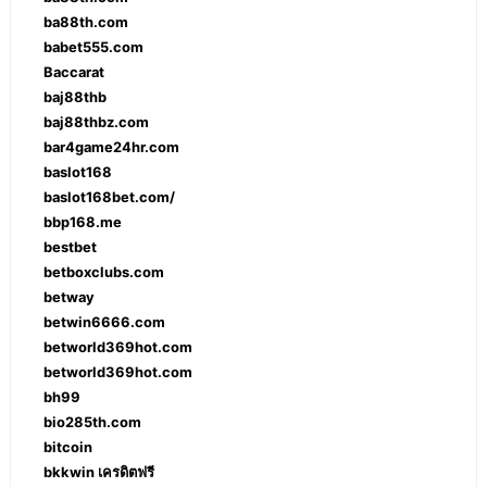
ba88th.com
babet555.com
Baccarat
baj88thb
baj88thbz.com
bar4game24hr.com
baslot168
baslot168bet.com/
bbp168.me
bestbet
betboxclubs.com
betway
betwin6666.com
betworld369hot.com
betworld369hot.com
bh99
bio285th.com
bitcoin
bkkwin เครดิตฟรี