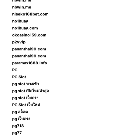
nbwin.me
niseko168bet.com
no1huay
no1huay.com
okcasino159.com
p2vvip
pananthai99.com
pananthai99.com
paramax1688.info
PG
PG Slot
pg slot ทางเข้า
pg slot เปิดใหม่ล่าสุด
pg slot เว็บตรง
PG Slot เว็บใหม่
pg สล็อต
pg เว็บตรง
pg718
pg77