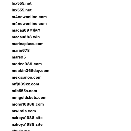
lux555.net
lux555.net
m4newonline.com
m4newonline.com
macau69 สมัคร
macau888.win
marinapluss.com
mario678
mars95
medee989.com
meekin365day.com
mexicanoo.com
mfj889xx.com
mib555s.com
mmgoldsbets.com
mono16888.com
mwin9s.com
nakoya1688.site
nakoya1688.site
nbwin.me