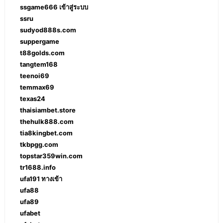
ssgame666 เข้าสู่ระบบ
ssru
sudyod888s.com
suppergame
t88golds.com
tangtem168
teenoi69
temmax69
texas24
thaisiambet.store
thehulk888.com
tia8kingbet.com
tkbpgg.com
topstar359win.com
tr1688.info
ufa191 ทางเข้า
ufa88
ufa89
ufabet