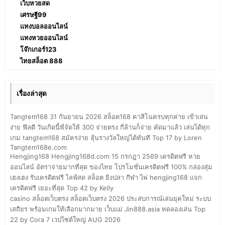
เว็บหวยสด
เศรษฐี99
แทงบอลออนไลน์
แทงหวยออนไลน์
โจ๊กเกอร์123
ไทยสล็อต 888
เรื่องล่าสุด
Tangtem168 31 กันยายน 2026 สล็อต168 คาสิโนครบทุกค่าย เข้าเล่น
ง่าย ฟีลดี วันเกิดนี้พี่จัดให้ 300 จ่ายตรง กี่ล้านก็จ่าย คัดมาแล้ว เล่นได้ทุก
เกม tangtem168 สมัครง่าย ลุ้นรางวัลใหญ่ได้ทันที Top 17 by Loren
Tangtem168e.com
Hengjing168 Hengjing168d.com 15 กรกฎา 2569 เครดิตฟรี หวย
ออนไลน์ อัตราจ่ายมากที่สุด ของไทย โปรโมชั่นเครดิตฟรี 100% กล่องสุ่ม
เฮงเฮง รับเครดิตฟรี ไลฟ์สด สล็อต ยิงปลา กีฬา ไพ่ hengjing168 แจก
เครดิตฟรี เยอะที่สุด Top 42 by Kelly
casino สล็อตเว็บตรง สล็อตเว็บตรง 2026 ประสบการณ์เล่นยุคใหม่ ระบบ
เสถียร พร้อมเกมให้เลือกมากมาย เว็บแม่ Jin888.asia ทดลองเล่น Top
22 by Cora 7 เวปไซต์ใหญ่ AUG 2026