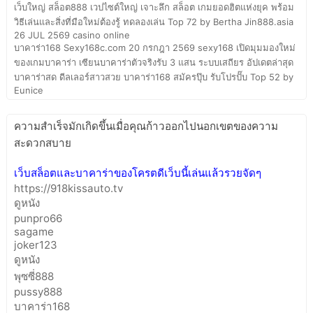
เว็บใหญ่ สล็อต888 เวปไซต์ใหญ่ เจาะลึก สล็อต เกมยอดฮิตแห่งยุค พร้อม
วิธีเล่นและสิ่งที่มือใหม่ต้องรู้ ทดลองเล่น Top 72 by Bertha Jin888.asia
26 JUL 2569 casino online
บาคาร่า168 Sexy168c.com 20 กรกฎา 2569 sexy168 เปิดมุมมองใหม่
ของเกมบาคาร่า เซียนบาคาร่าตัวจริงรับ 3 แสน ระบบเสถียร อัปเดตล่าสุด
บาคาร่าสด ดีลเลอร์สาวสวย บาคาร่า168 สมัครปุ๊บ รับโปรปั๊บ Top 52 by
Eunice
ความสำเร็จมักเกิดขึ้นเมื่อคุณก้าวออกไปนอกเขตของความ
สะดวกสบาย
เว็บสล็อตและบาคาร่าของโครตดีเว็บนี้เล่นแล้วรวยจัดๆ
https://918kissauto.tv
ดูหนัง
punpro66
sagame
joker123
ดูหนัง
พุซซี่888
pussy888
บาคาร่า168