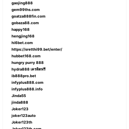
gaojing888
gem99ths.com
goatza888fin.com
gobaza88.com
happy168
hengjing168
hi6bet.com
https://sretthi99.bet/enter/
hubbet168.com
hungry purry 888
hydra888 เครดิตฟรี
ib888pro.bet
infyplus888.com
infyplus888.info
Jinda55
jinda888
Joker123
joker123auto
Joker123th
Joker123th.com