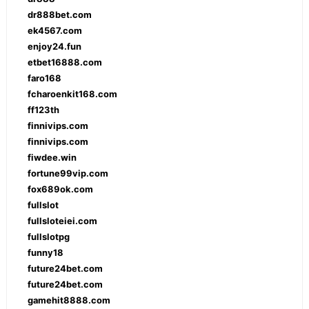
dr888bet.com
ek4567.com
enjoy24.fun
etbet16888.com
faro168
fcharoenkit168.com
ff123th
finnivips.com
finnivips.com
fiwdee.win
fortune99vip.com
fox689ok.com
fullslot
fullsloteiei.com
fullslotpg
funny18
future24bet.com
future24bet.com
gamehit8888.com