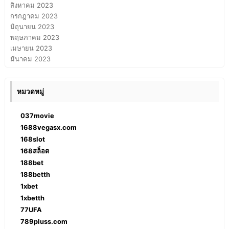
สิงหาคม 2023
กรกฎาคม 2023
มิถุนายน 2023
พฤษภาคม 2023
เมษายน 2023
มีนาคม 2023
หมวดหมู่
037movie
1688vegasx.com
168slot
168สล็อต
188bet
188betth
1xbet
1xbetth
77UFA
789pluss.com