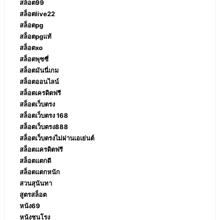
สล็อต99
สล็อตlive22
สล็อตpg
สล็อตpgแท้
สล็อตxo
สล็อตพุซซี่
สล็อตมันนี่เกม
สล็อตออนไลน์
สล็อตเครดิตฟรี
สล็อตเว็บตรง
สล็อตเว็บตรง 168
สล็อตเว็บตรง888
สล็อตเว็บตรงไม่ผ่านเอเย่นต์
สล็อตเเครดิตฟรี
สล็อตแตกดี
สล็อตแตกหนัก
สวนสุนันทา
สูตรสล็อต
หนัง69
หนังชนโรง