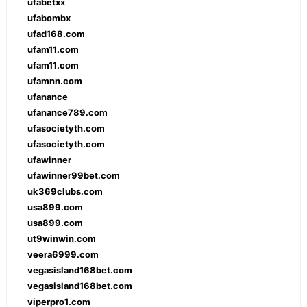
ufabetxx
ufabombx
ufad168.com
ufam11.com
ufam11.com
ufamnn.com
ufanance
ufanance789.com
ufasocietyth.com
ufasocietyth.com
ufawinner
ufawinner99bet.com
uk369clubs.com
usa899.com
usa899.com
ut9winwin.com
veera6999.com
vegasisland168bet.com
vegasisland168bet.com
viperpro1.com