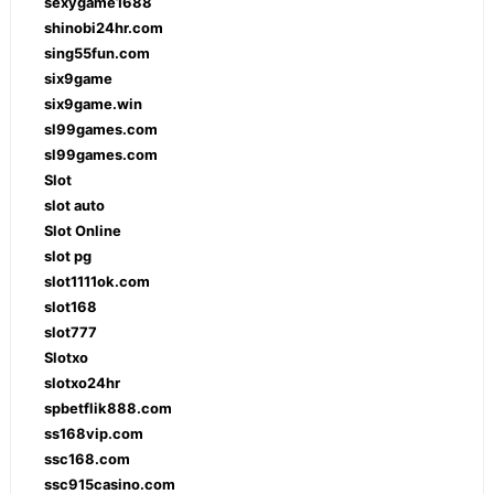
sexygame1688
shinobi24hr.com
sing55fun.com
six9game
six9game.win
sl99games.com
sl99games.com
Slot
slot auto
Slot Online
slot pg
slot1111ok.com
slot168
slot777
Slotxo
slotxo24hr
spbetflik888.com
ss168vip.com
ssc168.com
ssc915casino.com