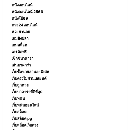
หนังออนไลน์
หนังออนไลน์ 2566
หนังโป๊69
หวย24ออนไลน์
หวยฮานอย
เกมยิงปลา
เกมสล็อต
เครดิตฟรี
เซ็กซี่บาคาร่า
เล่นบาคาร่า
เว็บซื้อหวยฮานอยพิเศษ
เว็บตรงไม่ผ่านเอเย่นต์
เว็บถูกหวย
เว็บบาคาร่าที่ดีที่สุด
เว็บพนัน
เว็บพนันออนไลน์
เว็บสล็อต
เว็บสล็อต pg
เว็บสล็อตเว็บตรง