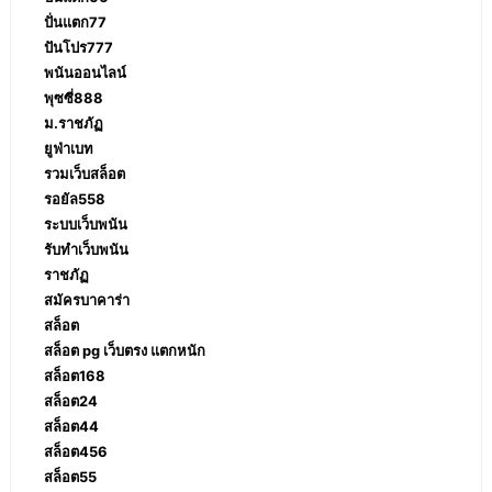
ปั่นแตก77
ปันโปร777
พนันออนไลน์
พุซซี่888
ม.ราชภัฏ
ยูฟ่าเบท
รวมเว็บสล็อต
รอยัล558
ระบบเว็บพนัน
รับทำเว็บพนัน
ราชภัฏ
สมัครบาคาร่า
สล็อต
สล็อต pg เว็บตรง แตกหนัก
สล็อต168
สล็อต24
สล็อต44
สล็อต456
สล็อต55