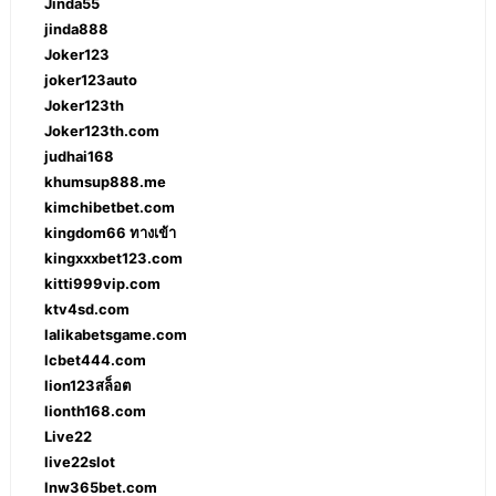
Jinda55
jinda888
Joker123
joker123auto
Joker123th
Joker123th.com
judhai168
khumsup888.me
kimchibetbet.com
kingdom66 ทางเข้า
kingxxxbet123.com
kitti999vip.com
ktv4sd.com
lalikabetsgame.com
lcbet444.com
lion123สล็อต
lionth168.com
Live22
live22slot
lnw365bet.com