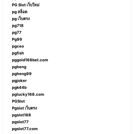
PG Slot เว็บใหม่
pg สล็อต
pg เว็บตรง
pg718
pg77
Pg99
pgceo
pgfish
pggold168bet.com
pgheng
pgheng99
pgjoker
pgk44b
pglucky168.com
PGSlot
Pgslot เว็บตรง
pgslot168
pgslot77
pgslot77.com