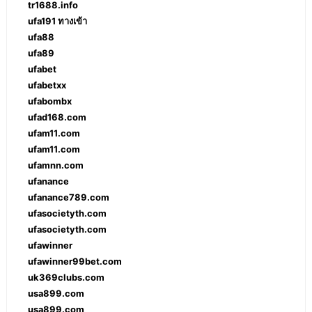
tr1688.info
ufa191 ทางเข้า
ufa88
ufa89
ufabet
ufabetxx
ufabombx
ufad168.com
ufam11.com
ufam11.com
ufamnn.com
ufanance
ufanance789.com
ufasocietyth.com
ufasocietyth.com
ufawinner
ufawinner99bet.com
uk369clubs.com
usa899.com
usa899.com