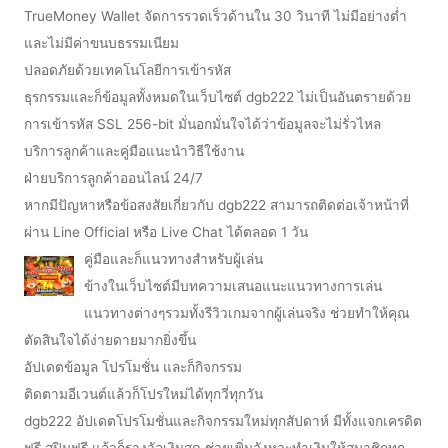
TrueMoney Wallet จัดการรวดเร็วด้านใน 30 วินาที ไม่มีอย่างต่ำ
และไม่มีค่าขนบธรรมเนียม
ปลอดภัยด้วยเทคโนโลยีการเข้ารหัส
ธุรกรรมและก็ข้อมูลทั้งหมดในเว็บไซต์ dgb222 ไม่เป็นอันตรายด้วย
การเข้ารหัส SSL 256-bit มั่นอกมั่นใจได้ว่าข้อมูลจะไม่รั่วไหล
บริการลูกค้าและคู่มือแนะนำวิธีใช้งาน
ฝ่ายบริการลูกค้าออนไลน์ 24/7
หากมีปัญหาหรือข้อสงสัยเกี่ยวกับ dgb222 สามารถติดต่อเจ้าหน้าที่
ผ่าน Line Official หรือ Live Chat ได้ตลอด 1 วัน
คู่มือและก็แนวทางสำหรับผู้เล่น
ข้างในเว็บไซต์มีบทความเสนอแนะแนวทางการเล่น
แนวทางต่างๆรวมทั้งรีวิวเกมจากผู้เล่นจริง ช่วยทำให้คุณ
ตัดสินใจได้ง่ายดายมากยิ่งขึ้น
อัปเดตข้อมูล โปรโมชั่น และก็กิจกรรม
ติดตามอีเวนต์แล้วก็โปรใหม่ได้ทุกวี่ทุกวัน
dgb222 อัปเดตโปรโมชั่นและกิจกรรมใหม่ทุกสัปดาห์ มีทั้งแจกเครดิต