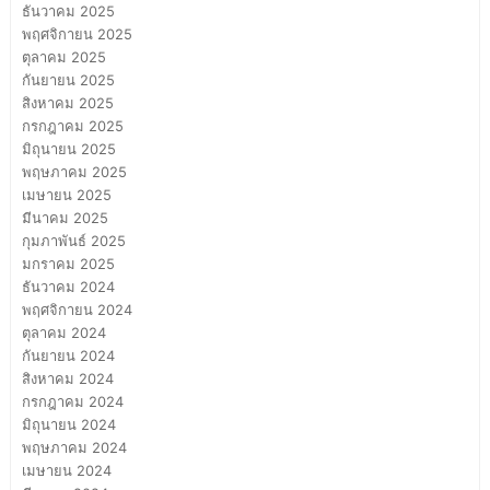
ธันวาคม 2025
พฤศจิกายน 2025
ตุลาคม 2025
กันยายน 2025
สิงหาคม 2025
กรกฎาคม 2025
มิถุนายน 2025
พฤษภาคม 2025
เมษายน 2025
มีนาคม 2025
กุมภาพันธ์ 2025
มกราคม 2025
ธันวาคม 2024
พฤศจิกายน 2024
ตุลาคม 2024
กันยายน 2024
สิงหาคม 2024
กรกฎาคม 2024
มิถุนายน 2024
พฤษภาคม 2024
เมษายน 2024