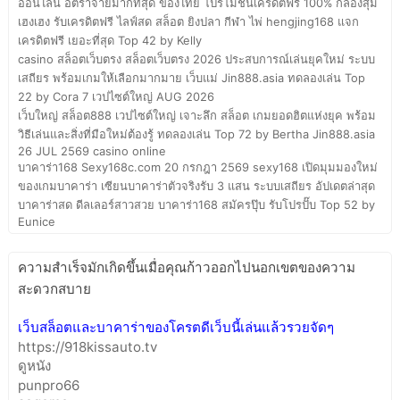
ออนไลน์ อัตราจ่ายมากที่สุด ของไทย โปรโมชั่นเครดิตฟรี 100% กล่องสุ่ม
เฮงเฮง รับเครดิตฟรี ไลฟ์สด สล็อต ยิงปลา กีฬา ไพ่ hengjing168 แจก
เครดิตฟรี เยอะที่สุด Top 42 by Kelly
casino สล็อตเว็บตรง สล็อตเว็บตรง 2026 ประสบการณ์เล่นยุคใหม่ ระบบ
เสถียร พร้อมเกมให้เลือกมากมาย เว็บแม่ Jin888.asia ทดลองเล่น Top
22 by Cora 7 เวปไซต์ใหญ่ AUG 2026
เว็บใหญ่ สล็อต888 เวปไซต์ใหญ่ เจาะลึก สล็อต เกมยอดฮิตแห่งยุค พร้อม
วิธีเล่นและสิ่งที่มือใหม่ต้องรู้ ทดลองเล่น Top 72 by Bertha Jin888.asia
26 JUL 2569 casino online
บาคาร่า168 Sexy168c.com 20 กรกฎา 2569 sexy168 เปิดมุมมองใหม่
ของเกมบาคาร่า เซียนบาคาร่าตัวจริงรับ 3 แสน ระบบเสถียร อัปเดตล่าสุด
บาคาร่าสด ดีลเลอร์สาวสวย บาคาร่า168 สมัครปุ๊บ รับโปรปั๊บ Top 52 by
Eunice
ความสำเร็จมักเกิดขึ้นเมื่อคุณก้าวออกไปนอกเขตของความ
สะดวกสบาย
เว็บสล็อตและบาคาร่าของโครตดีเว็บนี้เล่นแล้วรวยจัดๆ
https://918kissauto.tv
ดูหนัง
punpro66