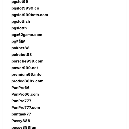
pgslot99
pgslot9999.co
pgslot999bets.com
pgslotfish
pgslotth
pgx62game.com
pgสล็อต
pokbet88
pokebet88
porsche999.com
power999.net
premium66.info
proded888x.com
PunPro66
PunPro66.com
PunPro777
PunPro777.com
puntaek77
Pussy888
pussy888fun