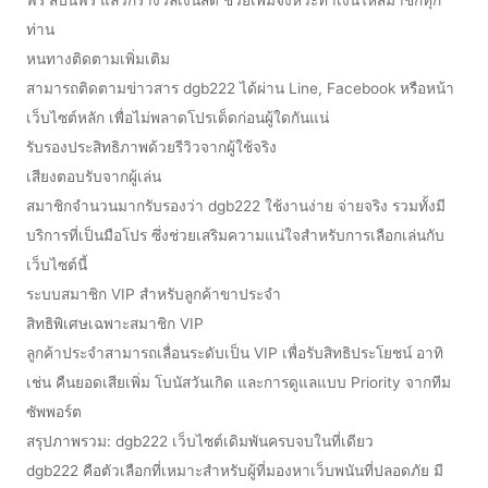
ฟรี สปินฟรี แล้วก็รางวัลเงินสด ช่วยเพิ่มจังหวะทำเงินให้สมาชิกทุก
ท่าน
หนทางติดตามเพิ่มเติม
สามารถติดตามข่าวสาร dgb222 ได้ผ่าน Line, Facebook หรือหน้า
เว็บไซต์หลัก เพื่อไม่พลาดโปรเด็ดก่อนผู้ใดกันแน่
รับรองประสิทธิภาพด้วยรีวิวจากผู้ใช้จริง
เสียงตอบรับจากผู้เล่น
สมาชิกจำนวนมากรับรองว่า dgb222 ใช้งานง่าย จ่ายจริง รวมทั้งมี
บริการที่เป็นมือโปร ซึ่งช่วยเสริมความแน่ใจสำหรับการเลือกเล่นกับ
เว็บไซต์นี้
ระบบสมาชิก VIP สำหรับลูกค้าขาประจำ
สิทธิพิเศษเฉพาะสมาชิก VIP
ลูกค้าประจำสามารถเลื่อนระดับเป็น VIP เพื่อรับสิทธิประโยชน์ อาทิ
เช่น คืนยอดเสียเพิ่ม โบนัสวันเกิด และการดูแลแบบ Priority จากทีม
ซัพพอร์ต
สรุปภาพรวม: dgb222 เว็บไซต์เดิมพันครบจบในที่เดียว
dgb222 คือตัวเลือกที่เหมาะสำหรับผู้ที่มองหาเว็บพนันที่ปลอดภัย มี