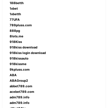
188betth
1xbet
1xbetth
77UFA
789pluss.com
888pg
8lots.me
918Kiss
918kiss download
918kiss login download
918kissauto
918kissme
9kpluss.com
ABA
ABAGroup2
abbet789.com
acebet789.com
adm789.info
adm789.info