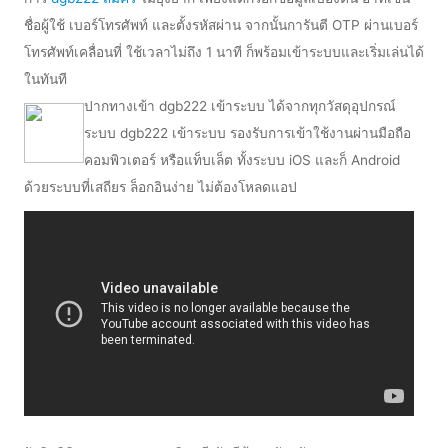
ชื่อผู้ใช้ เบอร์โทรศัพท์ และตั้งรหัสผ่าน จากนั้นการันตี OTP ผ่านเบอร์
โทรศัพท์เคลื่อนที่ ใช้เวลาไม่ถึง 1 นาที ก็พร้อมเข้าระบบและเริ่มเล่นได้
ในทันที
ปากทางเข้า dgb222 เข้าระบบ ได้จากทุกวัสดุอุปกรณ์
ระบบ dgb222 เข้าระบบ รองรับการเข้าใช้งานผ่านมือถือ
คอมพิวเตอร์ หรือแท็บเล็ต ทั้งระบบ iOS และก็ Android
ด้วยระบบที่เสถียร ล็อกอินง่าย ไม่ต้องโหลดแอป