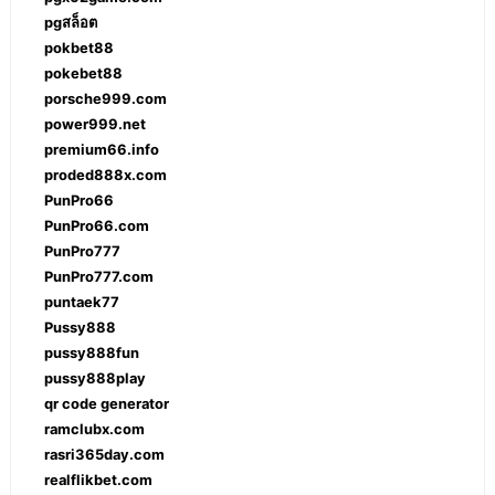
pgสล็อต
pokbet88
pokebet88
porsche999.com
power999.net
premium66.info
proded888x.com
PunPro66
PunPro66.com
PunPro777
PunPro777.com
puntaek77
Pussy888
pussy888fun
pussy888play
qr code generator
ramclubx.com
rasri365day.com
realflikbet.com