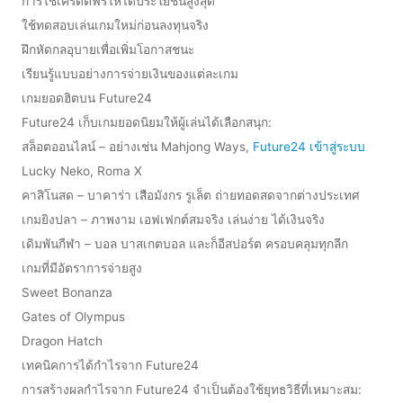
การใช้เครดิตฟรีให้ได้ประโยชน์สูงสุด
ใช้ทดสอบเล่นเกมใหม่ก่อนลงทุนจริง
ฝึกหัดกลอุบายเพื่อเพิ่มโอกาสชนะ
เรียนรู้แบบอย่างการจ่ายเงินของแต่ละเกม
เกมยอดฮิตบน Future24
Future24 เก็บเกมยอดนิยมให้ผู้เล่นได้เลือกสนุก:
สล็อตออนไลน์ – อย่างเช่น Mahjong Ways,
Future24 เข้าสู่ระบบ
Lucky Neko, Roma X
คาสิโนสด – บาคาร่า เสือมังกร รูเล็ต ถ่ายทอดสดจากต่างประเทศ
เกมยิงปลา – ภาพงาม เอฟเฟกต์สมจริง เล่นง่าย ได้เงินจริง
เดิมพันกีฬา – บอล บาสเกตบอล และก็อีสปอร์ต ครอบคลุมทุกลีก
เกมที่มีอัตราการจ่ายสูง
Sweet Bonanza
Gates of Olympus
Dragon Hatch
เทคนิคการได้กำไรจาก Future24
การสร้างผลกำไรจาก Future24 จำเป็นต้องใช้ยุทธวิธีที่เหมาะสม: