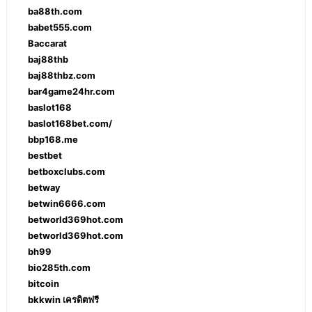
ba88th.com
babet555.com
Baccarat
baj88thb
baj88thbz.com
bar4game24hr.com
baslot168
baslot168bet.com/
bbp168.me
bestbet
betboxclubs.com
betway
betwin6666.com
betworld369hot.com
betworld369hot.com
bh99
bio285th.com
bitcoin
bkkwin เครดิตฟรี