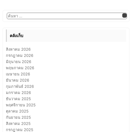
คลังเก็บ
สิงหาคม 2026
กรกฎาคม 2026
มิถุนายน 2026
พฤษภาคม 2026
เมษายน 2026
มีนาคม 2026
กุมภาพันธ์ 2026
มกราคม 2026
ธันวาคม 2025
พฤศจิกายน 2025
ตุลาคม 2025
กันยายน 2025
สิงหาคม 2025
กรกฎาคม 2025