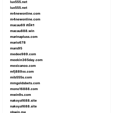
lux555.net
lux555.net
m4newonline.com
m4newonline.com
macau69 สมัคร
macau888.win
marinapluss.com
mario678
mars95
medee989.com
meekin365day.com
mexicanoo.com
mfj889xx.com
mib555s.com
mmgoldsbets.com
mono16888.com
mwin9s.com
nakoya1688.site
nakoya1688.site
nbwin.me