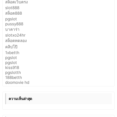
สล็อตเว็บตรง
slot888
สล็อต888
pgslot
pussy888
บาคาร่า
slotxo24hr
สล็อตทดลอง
คลิปโป๊
1xbetth
pgslot
pgslot
kiss918
pgslotth
188betth
doomovie hd
ความเห็นล่าสุด