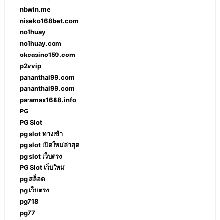
nbwin.me
niseko168bet.com
no1huay
no1huay.com
okcasino159.com
p2vvip
pananthai99.com
pananthai99.com
paramax1688.info
PG
PG Slot
pg slot ทางเข้า
pg slot เปิดใหม่ล่าสุด
pg slot เว็บตรง
PG Slot เว็บใหม่
pg สล็อต
pg เว็บตรง
pg718
pg77