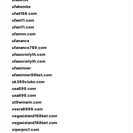
ufabombx
ufad168.com
ufam11.com
ufam11.com
ufamnn.com
ufanance
ufanance789.com
ufasocietyth.com
ufasocietyth.com
ufawinner
ufawinner99bet.com
uk369clubs.com
usa899.com
usa899.com
ut9winwin.com
veera6999.com
vegasisland168bet.com
vegasisland168bet.com
viperpro1.com