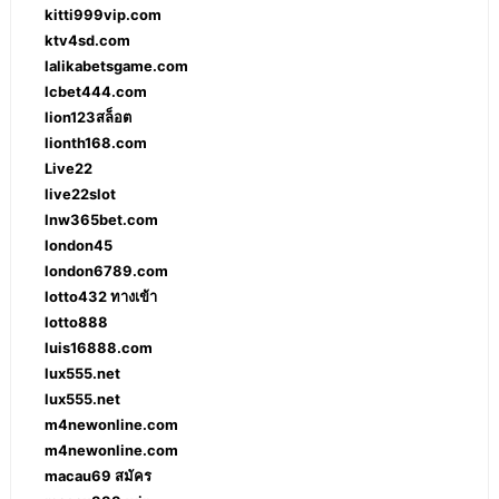
kitti999vip.com
ktv4sd.com
lalikabetsgame.com
lcbet444.com
lion123สล็อต
lionth168.com
Live22
live22slot
lnw365bet.com
london45
london6789.com
lotto432 ทางเข้า
lotto888
luis16888.com
lux555.net
lux555.net
m4newonline.com
m4newonline.com
macau69 สมัคร