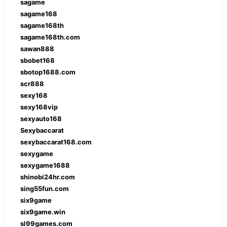
sagame
sagame168
sagame168th
sagame168th.com
sawan888
sbobet168
sbotop1688.com
scr888
sexy168
sexy168vip
sexyauto168
Sexybaccarat
sexybaccarat168.com
sexygame
sexygame1688
shinobi24hr.com
sing55fun.com
six9game
six9game.win
sl99games.com