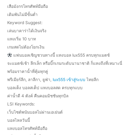
เสือมังกรโทรศัพท์มือถือ
เดิมพันไม่มีขั้นต่ำ
Keyword Suggest:
เล่นบาคาร่าได้เงินจริง
แทงเริ่ม 10 บาท
เกมสดไม่ต้องโยกเงิน
แฟนบอลเชิญชวนทางนี้ แทงบอล lux555 ครบทุกแมตช์
จะแมตช์เช้า ลีกเล็ก หรือบิ๊กเกมระดับนานาชาติ ก็แทงถึงที่เหมาะนี่
พร้อมราคาน้ำที่คุ้มทุกคู่
พรีเมียร์ลีก, ลาลีกา, ยูฟ่า,
lux555 เข้าสู่ระบบ
ไทยลีก
บอลเต็ง บอลสเต็ป แทงบอลสด ครบทุกแบบ
ค่าน้ำดี 4 ตังค์ คืนคอมมิชชันทุกบิล
LSI Keywords:
เว็บไซต์พนันบอลไม่ผ่านเอเย่นต์
บอลไหลวันนี้
แทงบอลโทรศัพท์มือถือ