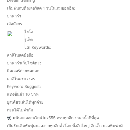
Dream Gaming
เดิมพันกับดีลเลอร์สด 1 วันในเกมยอดฮิต:
บาคาร่า
เสือมังกร
ไฮโล
รูเล็ต
LSI Keywords:
คาสิโนสดมือถือ
บาคาร่าเว็บไซต์ตรง
ดีลเลอร์ถ่ายทอดสด
คาสิโนครบวงจร
Keyword Suggest:
แทงขั้นต่ำ 10 บาท
ยูสเดียวเล่นได้ทุกค่าย
ถอนได้ไม่จำกัด
พนันบอลออนไลน์ lux555 ครบทุกลีก ราคาน้ำดีที่สุด
เปิดรับเดิมพันฟุตบอลจากทุกลีกทั่วโลก ทั้งลีกใหญ่ ลีกเล็ก บอลทีมชาติ