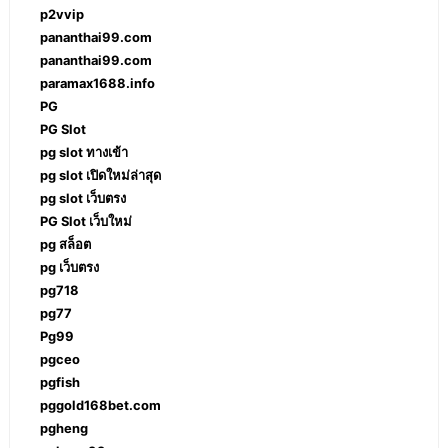
p2vvip
pananthai99.com
pananthai99.com
paramax1688.info
PG
PG Slot
pg slot ทางเข้า
pg slot เปิดใหม่ล่าสุด
pg slot เว็บตรง
PG Slot เว็บใหม่
pg สล็อต
pg เว็บตรง
pg718
pg77
Pg99
pgceo
pgfish
pggold168bet.com
pgheng