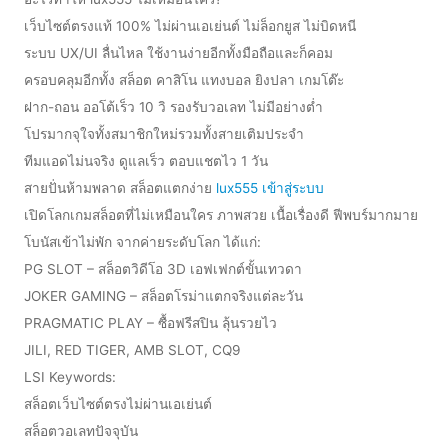
เว็บไซต์ตรงแท้ 100% ไม่ผ่านเอเย่นต์ ไม่ล็อกยูส ไม่บิดหนี
ระบบ UX/UI ลื่นไหล ใช้งานง่ายอีกทั้งมือถือและก็คอม
ครอบคลุมอีกทั้ง สล็อต คาสิโน แทงบอล ยิงปลา เกมโต๊ะ
ฝาก-ถอน ออโต้เร็ว 10 วิ รองรับวอเลท ไม่มีอย่างต่ำ
โปรมากจุใจทั้งสมาชิกใหม่รวมทั้งสายเติมประจำ
ทีมแอดไม่นจริง ดูแลเร็ว ตอบแชตไว 1 วัน
สายปั่นห้ามพลาด สล็อตแตกง่าย
lux555 เข้าสู่ระบบ
เปิดโลกเกมสล็อตที่ไม่เหมือนใคร ภาพสวย เนื้อเรื่องดี ฟีพบร์มากมาย
โบนัสเข้าไม่พัก จากค่ายระดับโลก ได้แก่:
PG SLOT – สล็อตวิดีโอ 3D เอฟเฟกต์ขั้นเทวดา
JOKER GAMING – สล็อตโรม่าแตกจริงแต่ละวัน
PRAGMATIC PLAY – ซื้อฟรีสปิน ลุ้นรวยไว
JILI, RED TIGER, AMB SLOT, CQ9
LSI Keywords:
สล็อตเว็บไซต์ตรงไม่ผ่านเอเย่นต์
สล็อตวอเลทปัจจุบัน