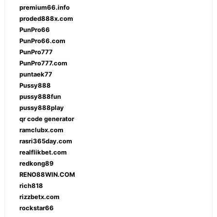
premium66.info
proded888x.com
PunPro66
PunPro66.com
PunPro777
PunPro777.com
puntaek77
Pussy888
pussy888fun
pussy888play
qr code generator
ramclubx.com
rasri365day.com
realflikbet.com
redkong89
RENO88WIN.COM
rich818
rizzbetx.com
rockstar66