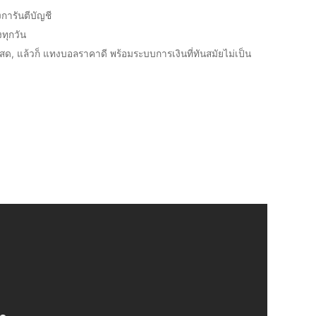
งการันตีบัญชี
ทุกวัน
ด, แล้วก็ แทงบอลราคาดี พร้อมระบบการเงินที่ทันสมัยไม่เป็น