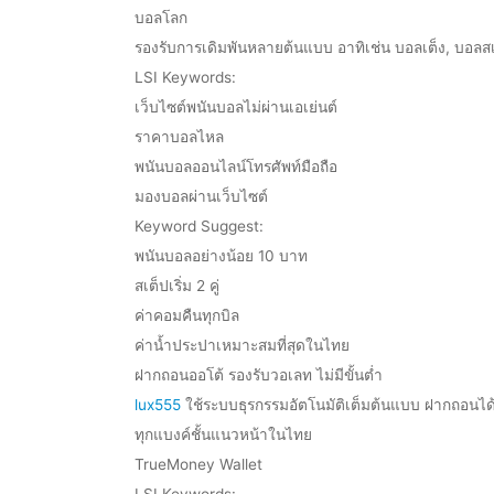
บอลโลก
รองรับการเดิมพันหลายต้นแบบ อาทิเช่น บอลเต็ง, บอลสเต
LSI Keywords:
เว็บไซต์พนันบอลไม่ผ่านเอเย่นต์
ราคาบอลไหล
พนันบอลออนไลน์โทรศัพท์มือถือ
มองบอลผ่านเว็บไซต์
Keyword Suggest:
พนันบอลอย่างน้อย 10 บาท
สเต็ปเริ่ม 2 คู่
ค่าคอมคืนทุกบิล
ค่าน้ำประปาเหมาะสมที่สุดในไทย
ฝากถอนออโต้ รองรับวอเลท ไม่มีขั้นต่ำ
lux555
ใช้ระบบธุรกรรมอัตโนมัติเต็มต้นแบบ ฝากถอนได้ใน
ทุกแบงค์ชั้นแนวหน้าในไทย
TrueMoney Wallet