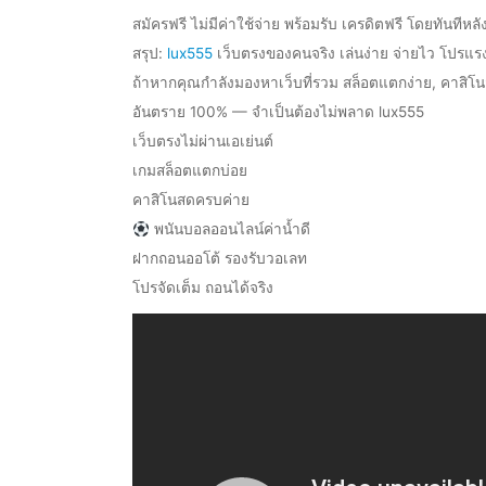
สมัครฟรี ไม่มีค่าใช้จ่าย พร้อมรับ เครดิตฟรี โดยทันทีหลั
สรุป:
lux555
เว็บตรงของคนจริง เล่นง่าย จ่ายไว โปรแรง
ถ้าหากคุณกำลังมองหาเว็บที่รวม สล็อตแตกง่าย, คาสิโนส
อันตราย 100% — จำเป็นต้องไม่พลาด lux555
เว็บตรงไม่ผ่านเอเย่นต์
เกมสล็อตแตกบ่อย
คาสิโนสดครบค่าย
พนันบอลออนไลน์ค่าน้ำดี
ฝากถอนออโต้ รองรับวอเลท
โปรจัดเต็ม ถอนได้จริง