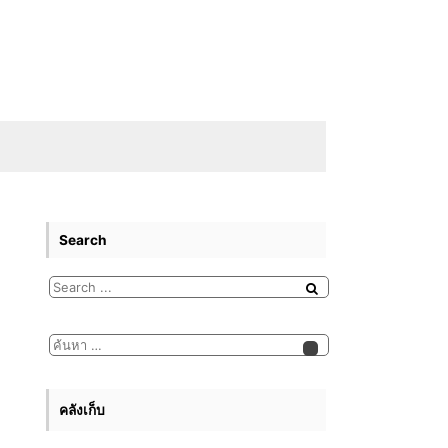
Search
คลังเก็บ