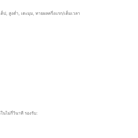
็ป, สูงต่ำ, เตะมุม, ทายผลครึ่งแรก/เต็มเวลา
ไม่กี่วินาที รองรับ: