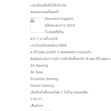
เกมสล็อตมือถือได้เงินจริง
ทดสอบเล่นสล็อตฟรี
Keyword Suggest:
สล็อตแตกง่าย 2024
โบนัสฟรีสปิน
ฝาก 1 บาทก็เล่นได้
เกมใหม่อัปเดตทุกอาทิตย์
คาสิโนสด lux555 ถ่ายทอดสดจากบ่อนจริง
สัมผัสประสบการณ์การเดิมพันที่สมจริง ด้วยคาสิโนสดจากค
SA Gaming
AE Sexy
Evolution Gaming
Dream Gaming
เดิมพันกับดีลเลอร์สด 1 วันในเกมยอดฮิต:
บาคาร่า
เสือมังกร