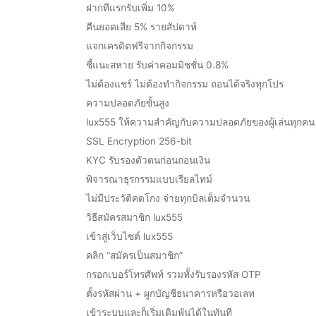
ฝากทีแรกรับเพิ่ม 10%
คืนยอดเสีย 5% รายสัปดาห์
แจกเครดิตฟรีจากกิจกรรม
ชี้แนะสหาย รับค่าคอมมิชชั่น 0.8%
ไม่ต้องแชร์ ไม่ต้องทำกิจกรรม ถอนได้จริงทุกโปร
ความปลอดภัยขั้นสูง
lux555 ให้ความสำคัญกับความปลอดภัยของผู้เล่นทุกคน
SSL Encryption 256-bit
KYC รับรองตัวตนก่อนถอนเงิน
พิจารณาธุรกรรมแบบเรียลไทม์
ไม่มีประวัติคดโกง จ่ายทุกบิลเต็มจำนวน
วิธีสมัครสมาชิก lux555
เข้าสู่เว็บไซต์ lux555
คลิก “สมัครเป็นสมาชิก”
กรอกเบอร์โทรศัพท์ รวมทั้งรับรองรหัส OTP
ตั้งรหัสผ่าน + ผูกบัญชีธนาคารหรือวอเลท
เข้าระบบและก็เริ่มเดิมพันได้ในทันที