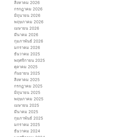
สิงหาคม 2026
กรกฎาคม 2026
มิถุนายน 2026
พฤษภาคม 2026
เมษายน 2026
มีนาคม 2026
กุมภาพันธ์ 2026
มกราคม 2026
ธันวาคม 2025
พฤศจิกายน 2025
ตุลาคม 2025
กันยายน 2025
สิงหาคม 2025
กรกฎาคม 2025
มิถุนายน 2025
พฤษภาคม 2025
เมษายน 2025
มีนาคม 2025
กุมภาพันธ์ 2025
มกราคม 2025
ธันวาคม 2024