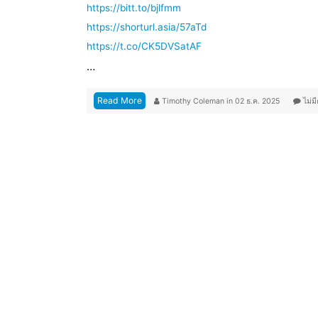
https://bitt.to/bjlfmm
https://shorturl.asia/57aTd
https://t.co/CK5DVSatAF
…
Read More
Timothy Coleman
in
02 ธ.ค. 2025
ไม่ม