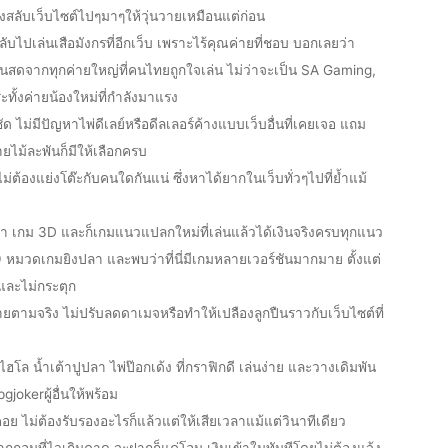
งสลับเว็บไซต์ไปๆมาๆให้วุ่นวายเหมือนแต่ก่อน
ลับไปเล่นเสือมังกรที่อีกเว็บ เพราะไร้คุณค่ายที่ชอบ บอกเลยว่า
โนสดจากทุกค่ายใหญ่ที่คนไทยถูกใจเล่น ไม่ว่าจะเป็น SA Gaming,
ั้งค่ายน้องใหม่ที่กำลังมาแรง
 ไม่มีปัญหาไพ่ดีเลย์หรือดีลเลอร์ค้างแบบเว็บอื่นที่เคยเจอ แถม
ายไม้ละพันก็มีให้เลือกครบ
ไม่ต้องแย่งโต๊ะกับคนใดกันแน่ ซึ่งหาได้ยากในเว็บทั่วๆไปที่ย้ำแม้
ปลา เกม 3D และก็เกมแนวแปลกใหม่ที่เล่นแล้วได้เงินจริงครบทุกแนว
9 หมวดเกมยิงปลา และพบว่าที่นี่มีเกมหลายเวอร์ชันมากมาย ตั้งแต่
 และไม่กระตุก
ายตามจริง ไม่ปรับลดดาเมจหรือทำให้เปลืองลูกปืนราวกับเว็บไซต์ที่
ฮโล น้ำเต้าปูปลา ไพ่ป๊อกเด้ง ที่กราฟิกดี เล่นง่าย และวางเดิมพัน
gjokerผู้อื่นให้พร้อม
ย ไม่ต้องรับรองอะไรก็แล้วแต่ให้เสียเวลาแม้แต่วินาทีเดียว