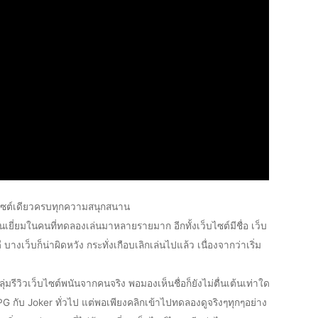
บไซต์เดียวครบทุกความสนุกสนาน
ยี่ยมในคนที่ทดลองเล่นมาหลายรายมาก อีกทั้งเว็บไซต์มีชื่อ เว็บ
 บางเว็บก็น่าผิดหวัง กระทั่งเกือบเลิกเล่นไปแล้ว เนื่องจากว่าเริ่ม
ลุ่มรีวิวเว็บไซต์พนันจากคนจริง พอมองเห็นชื่อก็ยังไม่ตื่นเต้นเท่าใด
 PG กับ Joker ทั่วไป แต่พอเพียงคลิกเข้าไปทดลองดูจริงๆทุกๆอย่าง