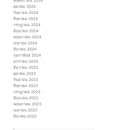
พฤศจิกายน 2024
ตุลาคม 2024
กันยายน 2024
สิงหาคม 2024
กรกฎาคม 2024
มิถุนายน 2024
พฤษภาคม 2024
เมษายน 2024
มีนาคม 2024
กุมภาพันธ์ 2024
มกราคม 2024
ธันวาคม 2023
ตุลาคม 2023
กันยายน 2023
สิงหาคม 2023
กรกฎาคม 2023
มิถุนายน 2023
พฤษภาคม 2023
เมษายน 2023
มีนาคม 2023