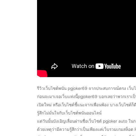
รีวิวเว็บไซต์พนัน pgjoker69 จากประสบการณ์ตรง เว็
ก่อนจะมาเจอเว็บแห่งนี้pgjoker69 บอกเลยว่าพวกเราเป็นเ
เปิดใหม่ หรือเว็บไซต์ชี้แนะจากเพื่อนพ้อง บางเว็บไซต์ก็ดี
รู้สึกไม่มั่นใจกับเว็บไซต์พนันออนไลน์
แต่วันนั้นบังเอิญเลื่อนผ่านชื่อเว็บไซต์ pgjoker auto ในก
ด้วยเหตุว่ามีความรู้สึกว่าเป็นเพียงแค่เว็บรวมเกมสล็อต