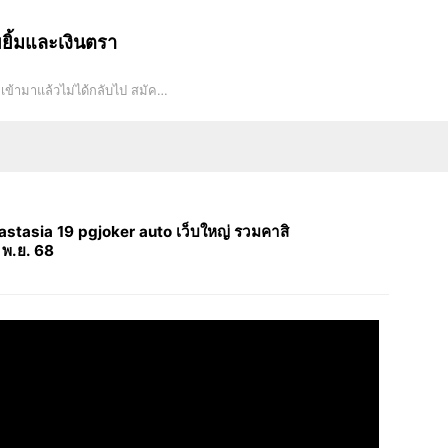
ยยิ้มและเงินตรา
ข้ามาแล้วไม่ได้กลับไป สมัคร
astasia 19 pgjoker auto เว็บใหญ่ รวมคาสิ
 พ.ย. 68