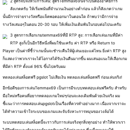
2 สูตรจับจังหวะการเล่น: สูตรTemmax69นี้จำเป็นต้องอาศัยการ
สังเกตครับ ให้เริ่มพนันที่จำนวนเงินอย่างต่ำก่อน แล้วก็สังเกตว่าเกม
นั้นมีการจ่ายรางวัลหรือแจ็คพอตออกมาในตอนใด ถ้าพบว่ามีการจ่าย
รางวัลเสมอๆในตอน 20-30 รอบ ให้เพิ่มเงินเดิมพันในรอบต่อไปนะครับ
3 สูตรการเลือกเกมtemmax69ที่มี RTP สูง: การเลือกเล่นเกมที่มีค่า
RTP สูงก็เป็นอีกวิธีหนึ่งที่ผมใช้นะครับ ค่า RTP หรือ Return to
Player เป็นค่าที่ชี้ว่าเกมนั้นจะชำระคืนให้ผู้เล่นเยอะแค่ไหน ยิ่งค่า RTP สูง
ก็แสดงว่าพวกเราจะได้โอกาสได้รับเงินคืนมากขึ้น ผมเสนอแนะให้เลือกเกม
ที่มีค่า RTP ตั้งแต่ 96% ขึ้นไปครับผม
ทดลองเล่นสล็อตฟรี pgslot ไม่เสียเงิน ทดลองเล่นสล็อตฟรี ก่อนเล่นจริง!
อีกข้อดีของการเล่นTemmax69 เป็นการมีระบบทดสอบเล่นฟรีครับ สำหรับ
มือใหม่หรือคนที่อยากทดลองเกมใหม่ๆก่อนจะลงเดิมพันด้วยเงินจริง ผม
ชี้แนะว่าการทดสอบเล่นpgslotเป็นเรื่องที่ควรทำอย่างมาก เนื่องจากเราจะ
ได้ทำความเข้าใจระบบของเกมและจับจังหวะการหมุนของวงล้อได้
ระบบทดสอบเล่นสล็อตนี้จะราวกับการเล่นจริงทุกสิ่งทุกอย่าง ทำให้พวกเรา
ได้ฝึกซ้อมและทำความคุ้นเคยกับเกมได้อย่างมาก ซึ่งเมื่อผมลองใช้