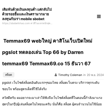
Skip
เดิมพันด้วยเงินลงทุนต่ำ แต่กลับไป
to
ด้วยรอยยิ้มและเงินตรามากมาย
content
ลงทุนกับเรา mobile sbobet
https://sbobetkhao.com คาสิโนแจกหนักสุดๆ
ไม่มีใครที่เข้ามาแล้วไม่ได้กลับไป สมัครวันนี้ลุ้น
รางวัลรถไฟฟ้ามูลค่ากว่า 2 ล้านบาท
Temmax69 webใหญ่ คาสิโนเว็บเปิดใหม่
pgslot ทดลองเล่น Top 66 by Darren
temmax69 Temmax69.co 15 ธันวา 67
สล็อต
Timothy Coleman
in
20 พ.ย. 2024
pgslot เว็บไซต์สล็อตอันดับแรกๆของไทย สล็อตเว็บตรง บริการทุกระดับ
ชอบใจ พร้อมสูตรเด็ดที่ใช้ได้จริง
สวัสดีครับ ผมอยากจะมาเล่าให้ฟังถึงเว็บไซต์สล็อตที่ในตอนนี้กำลังมาแรง
สุดๆในกรุ๊ปผู้เล่นสล็อตในไทยนะครับ นั่นก็คือ สล็อต ผู้คนจำนวนไม่ใช้น้อย