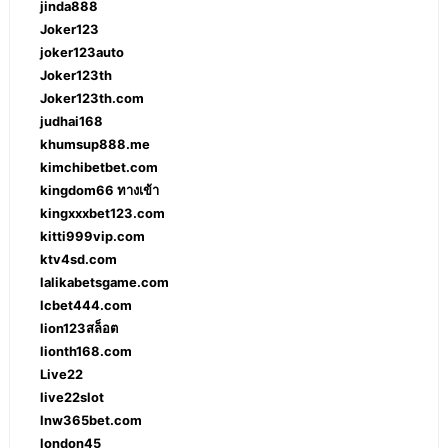
jinda888
Joker123
joker123auto
Joker123th
Joker123th.com
judhai168
khumsup888.me
kimchibetbet.com
kingdom66 ทางเข้า
kingxxxbet123.com
kitti999vip.com
ktv4sd.com
lalikabetsgame.com
lcbet444.com
lion123สล็อต
lionth168.com
Live22
live22slot
lnw365bet.com
london45