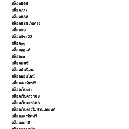
สล็อต666
สล็อต777
สล็อต888
สล็อต888เว็บตรง
สล็อต99
สล็อตlive22
สล็อตpg
สล็อตpgแท้
สล็อตxo
สล็อตพุซซี่
สล็อตมันนี่เกม
สล็อตออนไลน์
สล็อตเครดิตฟรี
สล็อตเว็บตรง
สล็อตเว็บตรง 168
สล็อตเว็บตรง888
สล็อตเว็บตรงไม่ผ่านเอเย่นต์
สล็อตเเครดิตฟรี
สล็อตแตกดี