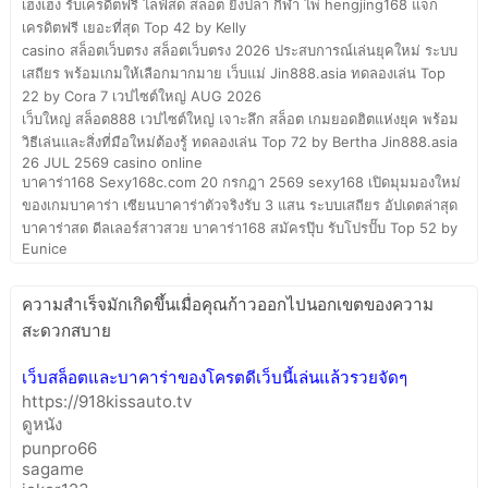
เฮงเฮง รับเครดิตฟรี ไลฟ์สด สล็อต ยิงปลา กีฬา ไพ่ hengjing168 แจก
เครดิตฟรี เยอะที่สุด Top 42 by Kelly
casino สล็อตเว็บตรง สล็อตเว็บตรง 2026 ประสบการณ์เล่นยุคใหม่ ระบบ
เสถียร พร้อมเกมให้เลือกมากมาย เว็บแม่ Jin888.asia ทดลองเล่น Top
22 by Cora 7 เวปไซต์ใหญ่ AUG 2026
เว็บใหญ่ สล็อต888 เวปไซต์ใหญ่ เจาะลึก สล็อต เกมยอดฮิตแห่งยุค พร้อม
วิธีเล่นและสิ่งที่มือใหม่ต้องรู้ ทดลองเล่น Top 72 by Bertha Jin888.asia
26 JUL 2569 casino online
บาคาร่า168 Sexy168c.com 20 กรกฎา 2569 sexy168 เปิดมุมมองใหม่
ของเกมบาคาร่า เซียนบาคาร่าตัวจริงรับ 3 แสน ระบบเสถียร อัปเดตล่าสุด
บาคาร่าสด ดีลเลอร์สาวสวย บาคาร่า168 สมัครปุ๊บ รับโปรปั๊บ Top 52 by
Eunice
ความสำเร็จมักเกิดขึ้นเมื่อคุณก้าวออกไปนอกเขตของความ
สะดวกสบาย
เว็บสล็อตและบาคาร่าของโครตดีเว็บนี้เล่นแล้วรวยจัดๆ
https://918kissauto.tv
ดูหนัง
punpro66
sagame