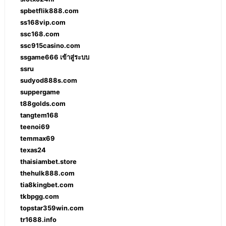
spbetflik888.com
ss168vip.com
ssc168.com
ssc915casino.com
ssgame666 เข้าสู่ระบบ
ssru
sudyod888s.com
suppergame
t88golds.com
tangtem168
teenoi69
temmax69
texas24
thaisiambet.store
thehulk888.com
tia8kingbet.com
tkbpgg.com
topstar359win.com
tr1688.info