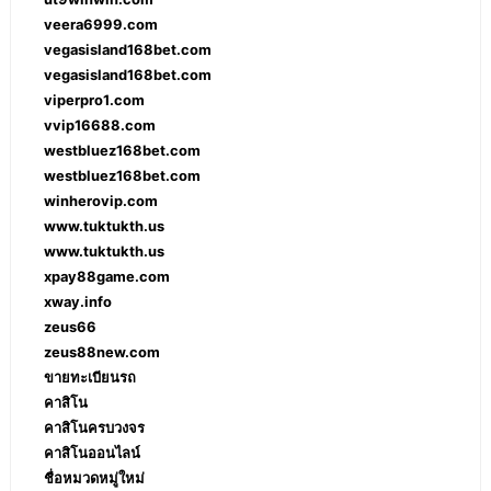
veera6999.com
vegasisland168bet.com
vegasisland168bet.com
viperpro1.com
vvip16688.com
westbluez168bet.com
westbluez168bet.com
winherovip.com
www.tuktukth.us
www.tuktukth.us
xpay88game.com
xway.info
zeus66
zeus88new.com
ขายทะเบียนรถ
คาสิโน
คาสิโนครบวงจร
คาสิโนออนไลน์
ชื่อหมวดหมู่ใหม่