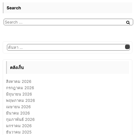
Search
คลังเก็บ
สิงหาคม 2026
กรกฎาคม 2026
มิถุนายน 2026
พฤษภาคม 2026
เมษายน 2026
มีนาคม 2026
กุมภาพันธ์ 2026
มกราคม 2026
ธันวาคม 2025