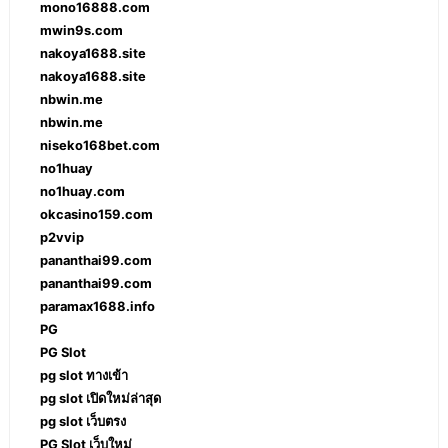
mono16888.com
mwin9s.com
nakoya1688.site
nakoya1688.site
nbwin.me
nbwin.me
niseko168bet.com
no1huay
no1huay.com
okcasino159.com
p2vvip
pananthai99.com
pananthai99.com
paramax1688.info
PG
PG Slot
pg slot ทางเข้า
pg slot เปิดใหม่ล่าสุด
pg slot เว็บตรง
PG Slot เว็บใหม่