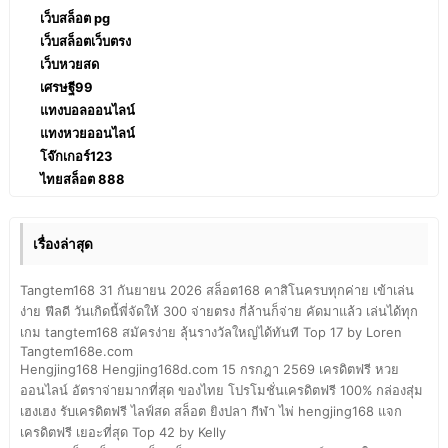
เว็บสล็อต pg
เว็บสล็อตเว็บตรง
เว็บหวยสด
เศรษฐี99
แทงบอลออนไลน์
แทงหวยออนไลน์
โจ๊กเกอร์123
ไทยสล็อต 888
เรื่องล่าสุด
Tangtem168 31 กันยายน 2026 สล็อต168 คาสิโนครบทุกค่าย เข้าเล่น
ง่าย ฟีลดี วันเกิดนี้พี่จัดให้ 300 จ่ายตรง กี่ล้านก็จ่าย คัดมาแล้ว เล่นได้ทุก
เกม tangtem168 สมัครง่าย ลุ้นรางวัลใหญ่ได้ทันที Top 17 by Loren
Tangtem168e.com
Hengjing168 Hengjing168d.com 15 กรกฎา 2569 เครดิตฟรี หวย
ออนไลน์ อัตราจ่ายมากที่สุด ของไทย โปรโมชั่นเครดิตฟรี 100% กล่องสุ่ม
เฮงเฮง รับเครดิตฟรี ไลฟ์สด สล็อต ยิงปลา กีฬา ไพ่ hengjing168 แจก
เครดิตฟรี เยอะที่สุด Top 42 by Kelly