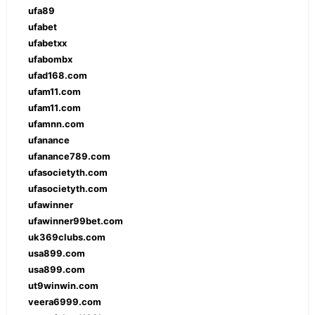
ufa89
ufabet
ufabetxx
ufabombx
ufad168.com
ufam11.com
ufam11.com
ufamnn.com
ufanance
ufanance789.com
ufasocietyth.com
ufasocietyth.com
ufawinner
ufawinner99bet.com
uk369clubs.com
usa899.com
usa899.com
ut9winwin.com
veera6999.com