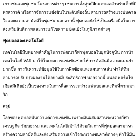
เยาวชนและชุมชน โครงการต่างๆ เช่นการตั้งศูนย์ฝึกฟุตบอลสำหรับเด็กที่มี
พรสวรรค์ หรือการจัดการแข่งขันในระดับท้องถิ่น สามารถสร้างแรงบันดาล
ใจและความสามัคคีในชุมชน นอกจากนี้ ฟุตบอลยังใช้เป็นเครื่องมือในการ
ส่งเสริมสันติภาพและการแก้ไขความขัดแย้งในภูมิภาคต่างๆ
ฟุตบอลและเทคโนโลยี
เทคโนโลยีมีบทบาทสำคัญในการพัฒนากีฬาฟุตบอลในยุคปัจจุบัน การนำ
เทคโนโลยี VAR มาใช้ในเกมการแข่งขันช่วยให้การตัดสินมีความแม่นยำ
มากขึ้น การวิเคราะห์ข้อมูลใช้ในการฝึกซ้อมและแผนการเล่น ทำให้ทีม
สามารถปรับปรุงผลงานได้อย่างมีประสิทธิภาพ นอกจากนี้ แพลตฟอร์มโซ
เชียลมีเดียยังเป็นช่องทางในการสื่อสารระหว่างแฟนบอลและทีมที่พวกเขา
รัก
สรุป
โลกของฟุตบอลนั้นกว่าแค่การแข่งขัน เพราะมันผสมผสานระหว่างกีฬา
เศรษฐกิจ วัฒนธรรม และเทคโนโลยีเข้าไว้ด้วยกัน การที่ฟุตบอลสามารถ
สร้างความสามัคคีและส่งเสริมความเข้าใจระหว่างชนชาติต่างๆ ทำให้มัน