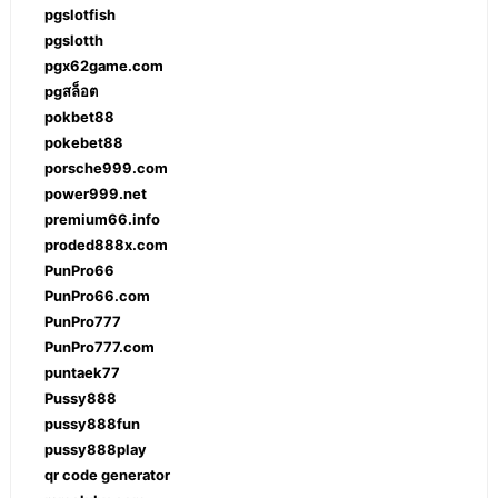
pgslotfish
pgslotth
pgx62game.com
pgสล็อต
pokbet88
pokebet88
porsche999.com
power999.net
premium66.info
proded888x.com
PunPro66
PunPro66.com
PunPro777
PunPro777.com
puntaek77
Pussy888
pussy888fun
pussy888play
qr code generator