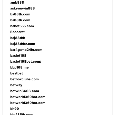
amb888
askyouwin888
ba88th.com
ba88th.com
babet555.com
Baccarat
baj88thb
baj88thbz.com
bar4game24hr.com
baslot168
baslot168bet.com/
bbp168.me
bestbet
betboxclubs.com
betway
betwin6666.com
betworld369hot.com
betworld369hot.com
bh99
bio285th.com