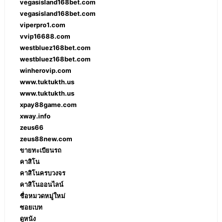
vegasisland168bet.com
vegasisland168bet.com
viperpro1.com
vvip16688.com
westbluez168bet.com
westbluez168bet.com
winherovip.com
www.tuktukth.us
www.tuktukth.us
xpay88game.com
xway.info
zeus66
zeus88new.com
ขายทะเบียนรถ
คาสิโน
คาสิโนครบวงจร
คาสิโนออนไลน์
ชื่อหมวดหมู่ใหม่
ซอยเบท
ดูหนัง