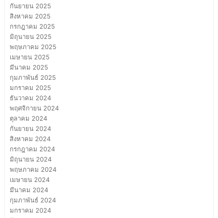
กันยายน 2025
สิงหาคม 2025
กรกฎาคม 2025
มิถุนายน 2025
พฤษภาคม 2025
เมษายน 2025
มีนาคม 2025
กุมภาพันธ์ 2025
มกราคม 2025
ธันวาคม 2024
พฤศจิกายน 2024
ตุลาคม 2024
กันยายน 2024
สิงหาคม 2024
กรกฎาคม 2024
มิถุนายน 2024
พฤษภาคม 2024
เมษายน 2024
มีนาคม 2024
กุมภาพันธ์ 2024
มกราคม 2024