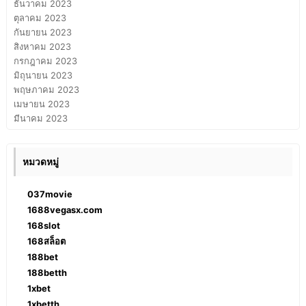
ธันวาคม 2023
ตุลาคม 2023
กันยายน 2023
สิงหาคม 2023
กรกฎาคม 2023
มิถุนายน 2023
พฤษภาคม 2023
เมษายน 2023
มีนาคม 2023
หมวดหมู่
037movie
1688vegasx.com
168slot
168สล็อต
188bet
188betth
1xbet
1xbetth