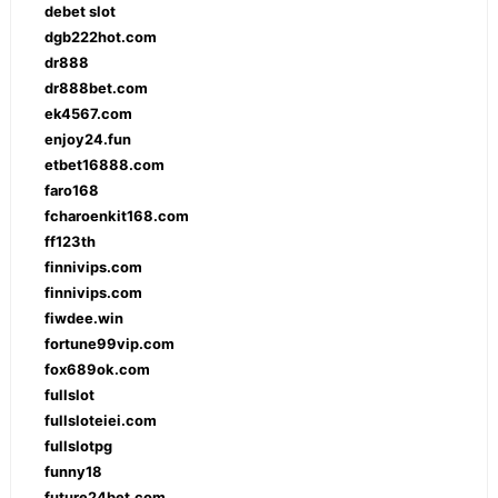
debet slot
dgb222hot.com
dr888
dr888bet.com
ek4567.com
enjoy24.fun
etbet16888.com
faro168
fcharoenkit168.com
ff123th
finnivips.com
finnivips.com
fiwdee.win
fortune99vip.com
fox689ok.com
fullslot
fullsloteiei.com
fullslotpg
funny18
future24bet.com