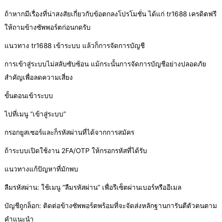
ถ้าหากมีเรื่องที่น่าสงสัยเกี่ยวกับข้อตกลงโปรโมชั่น ได้แก่ tr1688 เครดิตฟรี
ให้ถามข้างซัพพอร์ตก่อนกดรับ
แนวทาง tr1688 เข้าระบบ แล้วก็การจัดการบัญชี
การเข้าสู่ระบบไม่สลับซับซ้อน แม้กระนั้นการจัดการบัญชีอย่างปลอดภัย
สำคัญเพื่อลดความเสี่ยง
ขั้นตอนเข้าระบบ
ไปที่เมนู “เข้าสู่ระบบ”
กรอกยูสเซอร์และก็รหัสผ่านที่ได้จากการสมัคร
ถ้าระบบเปิดใช้งาน 2FA/OTP ให้กรอกรหัสที่ได้รับ
แนวทางแก้ปัญหาที่มักพบ
ลืมรหัสผ่าน: ใช้เมนู “ลืมรหัสผ่าน” เพื่อรีเซ็ตผ่านเบอร์หรืออีเมล
บัญชีถูกล็อก: ติดต่อข้างซัพพอร์ตพร้อมที่จะจัดส่งหลักฐานการันตีตัวตนตาม
คำแนะนำ