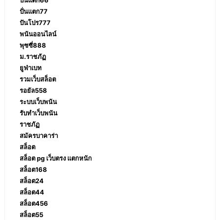
ปั่นแตก77
ปันโปร777
พนันออนไลน์
พุซซี่888
ม.ราชภัฏ
ยูฟ่าเบท
รวมเว็บสล็อต
รอยัล558
ระบบเว็บพนัน
รับทำเว็บพนัน
ราชภัฏ
สมัครบาคาร่า
สล็อต
สล็อต pg เว็บตรง แตกหนัก
สล็อต168
สล็อต24
สล็อต44
สล็อต456
สล็อต55