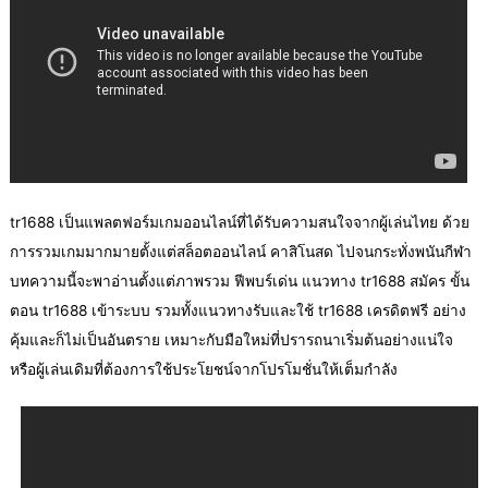
tr1688 เป็นแพลตฟอร์มเกมออนไลน์ที่ได้รับความสนใจจากผู้เล่นไทย ด้วย
การรวมเกมมากมายตั้งแต่สล็อตออนไลน์ คาสิโนสด ไปจนกระทั่งพนันกีฬา
บทความนี้จะพาอ่านตั้งแต่ภาพรวม ฟีพบร์เด่น แนวทาง tr1688 สมัคร ขั้น
ตอน tr1688 เข้าระบบ รวมทั้งแนวทางรับและใช้ tr1688 เครดิตฟรี อย่าง
คุ้มและก็ไม่เป็นอันตราย เหมาะกับมือใหม่ที่ปรารถนาเริ่มต้นอย่างแน่ใจ
หรือผู้เล่นเดิมที่ต้องการใช้ประโยชน์จากโปรโมชั่นให้เต็มกำลัง