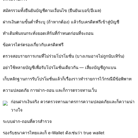
สมัครรวมทั้งยืนยันบัญชีตามเงื่อนไข (ยืนยันเบอร์/อีเมล)
ฝากเงินตามขั้นต่ำที่ระบุ (ถ้าหากต้อง) แล้วรับเครดิตฟรีเข้าสู่บัญชี
ทำเดิมพันจนกระทั่งยอดเทิร์นที่กำหนดก่อนที่จะถอน
ข้อควรไตร่ตรองเกี่ยวกับเครดิตฟรี
ตรวจสอบรายการเกมที่ไม่ร่วมโปรโมชั่น (บางเกมอาจไม่ถูกนับเทิร์น)
อย่าใช้หลายบัญชีเพื่อรับโปรโมชั่นเดียวกัน — เสี่ยงบัญชีถูกแบน
เก็บหลักฐานการรับโปรโมชั่นแล้วก็เรื่องราวทำรายการไว้กรณีมีข้อพิพาท
ความปลอดภัย การฝาก-ถอน และก็การตรวจทานเว็บ
ก่อนฝากเงินจริง ควรตรวจทานมาตรการความปลอดภัยและก็ความน่า
วางใจ
ระบบฝาก-ถอนที่ควรสำรวจ
รองรับธนาคารไทยและก็ e-Wallet ดังเช่นว่า true wallet